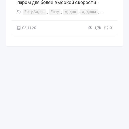
паром для более высокой скорости...
Ferry Аддон
,
Ferry
,
Аддон
,
аддоны
,
мод
,
моды
02.11.20
1,7К
0