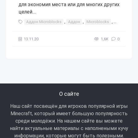
для экономия места или для многих других
целей....
Аддон Microblocks
,
Аддон
,
Microblocks
,
дополнени
13.11.20
1,6К
0
О сайте
Наш сайт посвещён для игроков популярной игры
Minecraft, который имеет большую популярность
среди молодёжи. На нашем сайте вы можете
найти актуальные материалы с наполнеными кучу
информации, которые могут быть полезными.