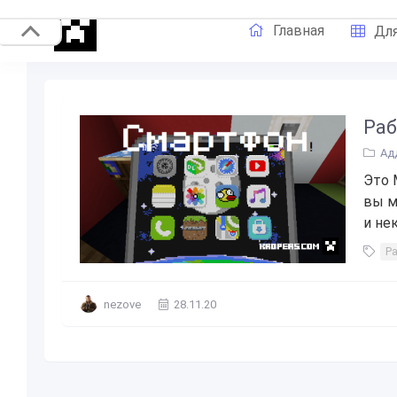
Главная
Для
Раб
Ад
Это 
вы м
и не
Р
nezove
28.11.20