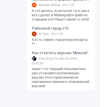
Максим Зубков
04.11.25
А что делать, если после того, как я
всё сделал, в Майнкрафте файл не
открывается? Пишет какой-то сбой
Районный город v10
G7 Italy
30.12.24
А есть самая старая версия карты
??
Как откатить версию Minecraft Bedrock Edition на Windows 10?
Even_Drop_You aka xxLondon
25.02.23
пишет что текущий пользователь
уже установил неупакованую
версию этого приложения.ее
невозможно заменить упакованной
версией