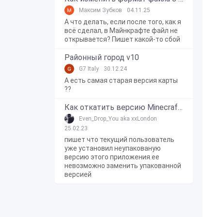
Максим Зубков
04.11.25
А что делать, если после того, как я
всё сделал, в Майнкрафте файл не
открывается? Пишет какой-то сбой
Районный город v10
G7 Italy
30.12.24
А есть самая старая версия карты
??
Как откатить версию Minecraft Bedrock Edition на Windows 10?
Even_Drop_You aka xxLondon
25.02.23
пишет что текущий пользователь
уже установил неупакованую
версию этого приложения.ее
невозможно заменить упакованной
версией