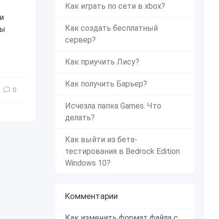
Как играть по сети в xbox?
и
Как создать бесплатный
бы
сервер?
addon
,
мод
,
моды
,
интересное
,
Вертолёт
,
самолёт
Как приучить Лису?
Как получить Барьер?
0
Исчезла папка Games. Что
делать?
Как выйти из бета-
тестирования в Bedrock Edition
Windows 10?
Комментарии
Как изменить формат файла с zip в mcworld?