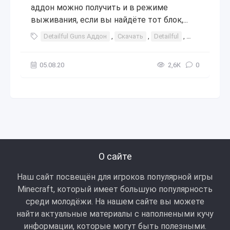
аддон можно получить и в режиме
выживания, если вы найдёте тот блок,...
Detailful Guns Аддон
,
Скачать
,
Detailful
,
guns
,
add
05.08.20
2,6К
0
О сайте
Наш сайт посвещён для игроков популярной игры
Minecraft, который имеет большую популярность
среди молодёжи. На нашем сайте вы можете
найти актуальные материалы с наполнеными кучу
информации, которые могут быть полезными.