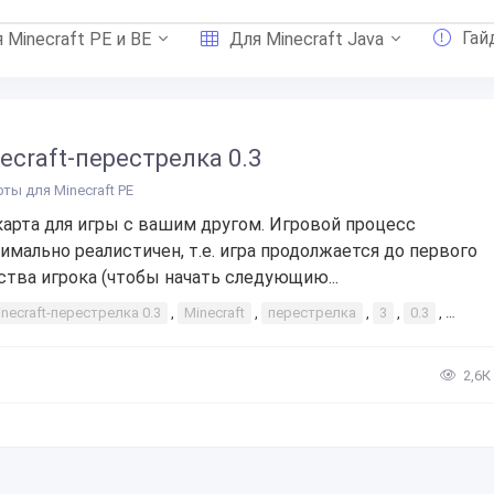
Гай
 Minecraft PE и BE
Для Minecraft Java
ecraft-перестрелка 0.3
рты для Minecraft PE
карта для игры с вашим другом. Игровой процесс
имально реалистичен, т.е. игра продолжается до первого
ства игрока (чтобы начать следующию...
necraft-перестрелка 0.3
,
Minecraft
,
перестрелка
,
3
,
0.3
,
интер
2,6К