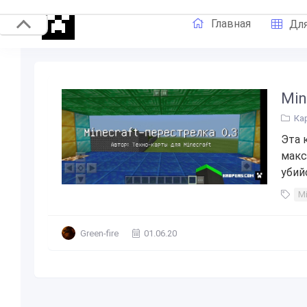
Главная
Для
Min
Ка
Эта 
макс
убий
Mi
Green-fire
01.06.20