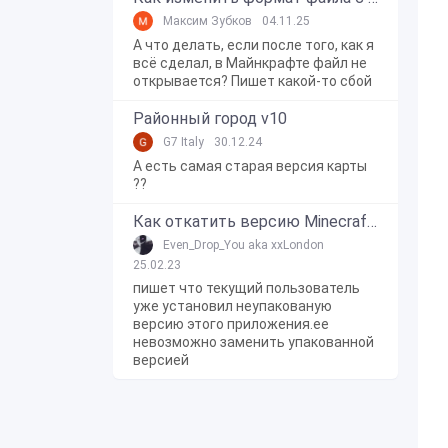
Максим Зубков
04.11.25
А что делать, если после того, как я
всё сделал, в Майнкрафте файл не
открывается? Пишет какой-то сбой
Районный город v10
G7 Italy
30.12.24
А есть самая старая версия карты
??
Как откатить версию Minecraft Bedrock Edition на Windows 10?
Even_Drop_You aka xxLondon
25.02.23
пишет что текущий пользователь
уже установил неупакованую
версию этого приложения.ее
невозможно заменить упакованной
версией