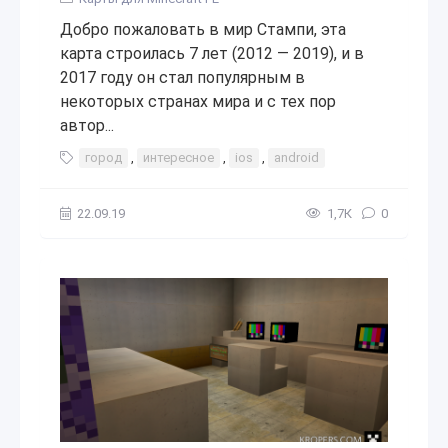
Добро пожаловать в мир Стампи, эта
карта строилась 7 лет (2012 — 2019), и в
2017 году он стал популярным в
некоторых странах мира и с тех пор
автор...
город
,
интересное
,
ios
,
android
22.09.19
1,7К
0