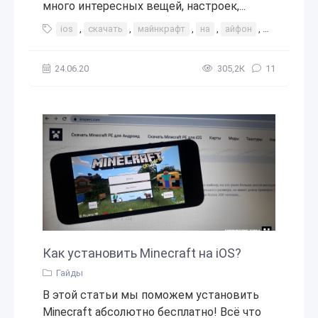
много интересных вещей, настроек,...
ios
,
скачать
,
майнкрафт
,
на
,
айфон
,
iphone
,
f
24.06.20
305,2К
11
Как установить Minecraft на iOS?
Гайды
В этой статьи мы поможем установить
Minecraft абсолютно бесплатно! Всё что