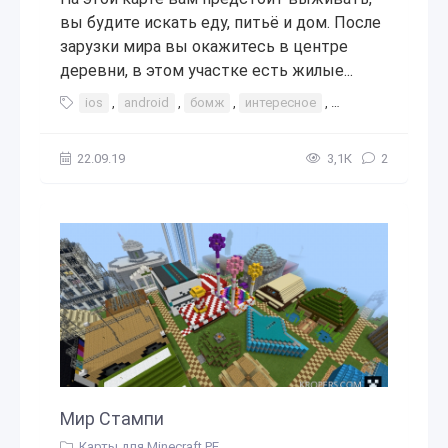
вы будите искать еду, питьё и дом. После
зарузки мира вы окажитесь в центре
деревни, в этом участке есть жилые...
ios
,
android
,
бомж
,
интересное
,
выживание
22.09.19
3,1К
2
Мир Стампи
Карты для Minecraft PE