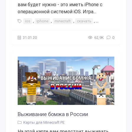
вам будет нужно - это иметь iPhone с
операционной системой iOS. Игра...
ios
,
iphone
,
minecraft
,
скачать
,
установить
,
пом
31.01.20
62,9К
0
Выживание бомжа в России
Карты для Minecraft PE
На этой карте вам предстоит выживать,