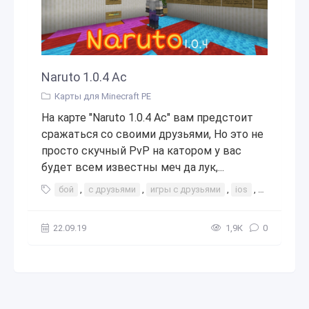
Naruto 1.0.4 Ac
Карты для Minecraft PE
На карте "Naruto 1.0.4 Ac" вам предстоит
сражаться со своими друзьями, Но это не
просто скучный PvP на катором у вас
будет всем известны меч да лук,...
бой
,
с друзьями
,
игры с друзьями
,
ios
,
android
,
22.09.19
1,9К
0