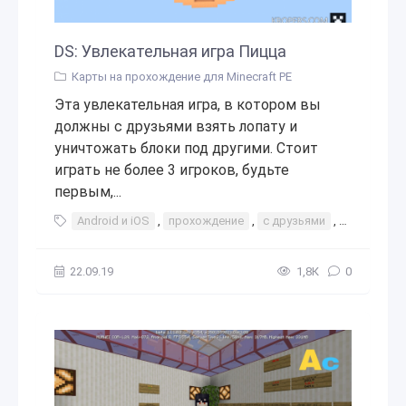
DS: Увлекательная игра Пицца
Карты на прохождение для Minecraft PE
Эта увлекательная игра, в котором вы
должны с друзьями взять лопату и
уничтожать блоки под другими. Стоит
играть не более 3 игроков, будьте
первым,...
Android и iOS
,
прохождение
,
с друзьями
,
игры с дру
22.09.19
1,8К
0