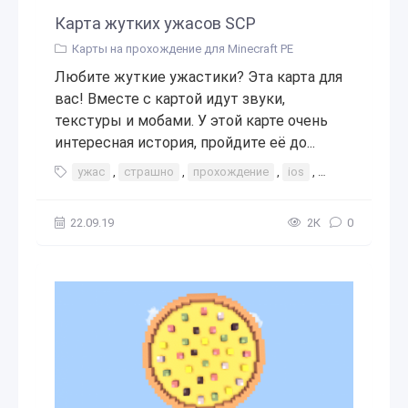
Карта жутких ужасов SCP
Карты на прохождение для Minecraft PE
Любите жуткие ужастики? Эта карта для
вас! Вместе с картой идут звуки,
текстуры и мобами. У этой карте очень
интересная история, пройдите её до...
ужас
,
страшно
,
прохождение
,
ios
,
android
,
жут
22.09.19
2К
0