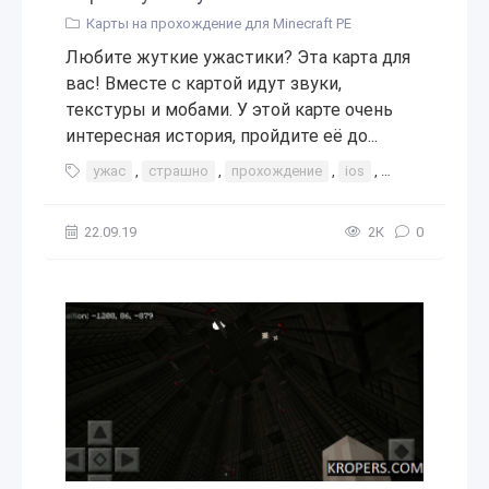
Карты на прохождение для Minecraft PE
Любите жуткие ужастики? Эта карта для
вас! Вместе с картой идут звуки,
текстуры и мобами. У этой карте очень
интересная история, пройдите её до...
ужас
,
страшно
,
прохождение
,
ios
,
android
,
жут
22.09.19
2К
0