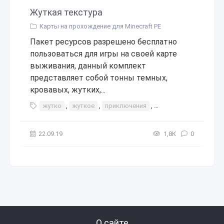
Жуткая текстура
Карты на прохождение для Minecraft PE
Пакет ресурсов разрешено бесплатно
пользоваться для игры на своей карте
выживания, данный комплект
представляет собой тонны темных,
кровавых, жутких,...
жутко
,
жуткое
,
приключения
,
интересное
,
прохо
22.09.19
1,8К
0
О сайте