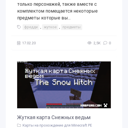
только персонажей, также вместе с
комплектом помещается некоторые
предметы которые вы...
фредди
,
жуткое
,
предметы
17.02.20
2,5К
0
Жуткая карта Снежных ведьм
Карты на прохождение для Minecraft PE