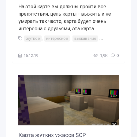
На этой карте вы должны пройти все
препятствия, цель карты - выжить и не
умирать так часто, карта будет очень
интересна с друзьями, эта карта...
жуткое
,
интересное
,
выживание
,
игры с друзьями
16.12.19
1,9К
0
Карта жутких ужасов SCP