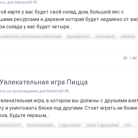
рты для Minecraft PE
той карте у вас будет свой склад, дом, большой лес с
шими ресурсами и деревня которая будет недалеко от вас
ри склада у вас будет четыре...
ыживание с красивым пейзажем
,
выживание
,
красивый
,
пейзаж
1,8К
 Увлекательная игра Пицца
рты на прохождение для Minecraft PE
увлекательная игра, в котором вы должны с друзьями взя
ту и уничтожать блоки под другими. Стоит играть не более
ков, будьте первым,...
droid и iOS
,
прохождение
,
с друзьями
,
игры с друзьями
,
ios
,