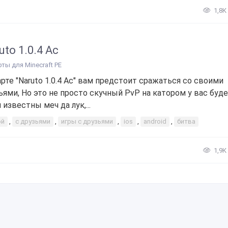
1,8К
uto 1.0.4 Ac
рты для Minecraft PE
арте "Naruto 1.0.4 Ac" вам предстоит сражаться со своими
ьями, Но это не просто скучный PvP на катором у вас буд
 известны меч да лук,...
ой
,
с друзьями
,
игры с друзьями
,
ios
,
android
,
битва
1,9К