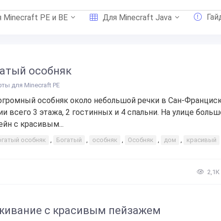
Гай
 Minecraft PE и BE
Для Minecraft Java
атый особняк
рты для Minecraft PE
огромный особняк около небольшой речки в Сан-Франциск
ии всего 3 этажа, 2 гостинных и 4 спальни. На улице боль
ейн с красивым...
огатый особняк
,
Богатый
,
особняк
,
Особняк
,
дом
,
красивый
2,1К
ивание с красивым пейзажем