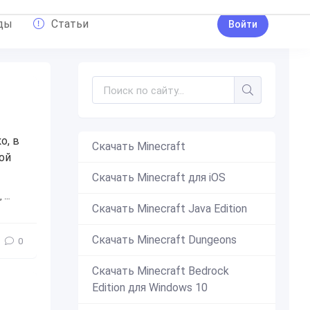
ды
Статьи
Войти
о, в
Скачать Minecraft
шой
Скачать Minecraft для iOS
,
здание
,
постройка
,
интересное
,
с друзьями
,
для друзей
,
п
Скачать Minecraft Java Edition
Скачать Minecraft Dungeons
0
Скачать Minecraft Bedrock
Edition для Windows 10