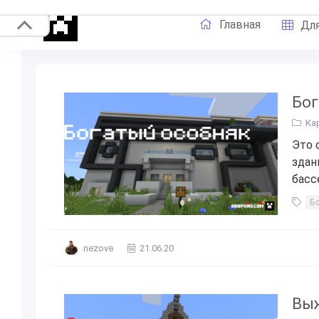
Главная
Для
Бог
Ка
Это 
здан
басс
Б
nezove
21.06.20
Выж