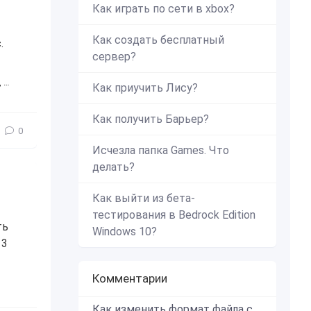
Как играть по сети в xbox?
Как создать бесплатный
.
сервер?
,
игры с друзьями
,
с друзьями
,
интересное
,
карты
,
карта
,
ка
Как приучить Лису?
Как получить Барьер?
0
Исчезла папка Games. Что
делать?
Как выйти из бета-
тестирования в Bedrock Edition
ть
Windows 10?
 3
Комментарии
android
Как изменить формат файла с zip в mcworld?