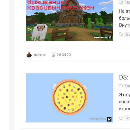
Ка
На э
боль
Внут
В
nezove
26.04.20
DS:
Ка
Эта 
лопа
игро
An