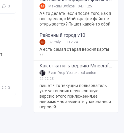
0
Максим Зубков
04.11.25
А что делать, если после того, как я
всё сделал, в Майнкрафте файл не
открывается? Пишет какой-то сбой
Районный город v10
G7 Italy
30.12.24
А есть самая старая версия карты
ет
??
Как откатить версию Minecraft Bedrock Edition на Windows 10?
Even_Drop_You aka xxLondon
25.02.23
пишет что текущий пользователь
0
уже установил неупакованую
версию этого приложения.ее
невозможно заменить упакованной
версией