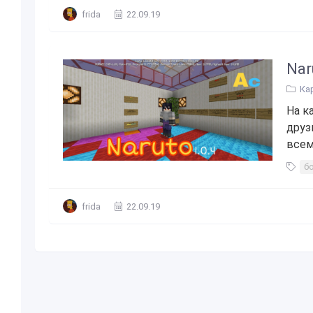
frida
22.09.19
Nar
Ка
На к
друз
всем
б
frida
22.09.19