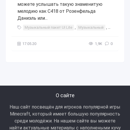
можете услышать такую знаменитую
мелодию как C418 от Розенфельда
Даниэль или...
Музыкальный пакет UI Lite
,
Музыкальный
,
пакет
,
UI
17.05.20
1,9К
0
О сайте
Наш сайт посвещён для игроков популярной игры
Minecraft, который имеет большую популярность
среди молодёжи. На нашем сайте вы можете
найти актуальные материалы с наполнеными кучу