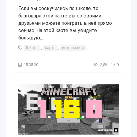
Если вы соскучились по школе, то
благодаря этой карте вы со своими
друзьями можете поиграть в неё прямо
сейчас. На этой карте вы увидите
большую...
Школа
,
карта
,
интересное
,
игры с друзьями
,
игры
15.05.20
2,8К
0