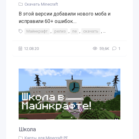
Скачать Minecraft
В этой версии добавили нового моба и
исправили 60+ ошибок....
Майнкрафт
,
релиз
,
пе
,
скачать
,
1.16.20
,
1.16
,
12.08.20
59,6К
1
Школа
Карты для Minecraft PE