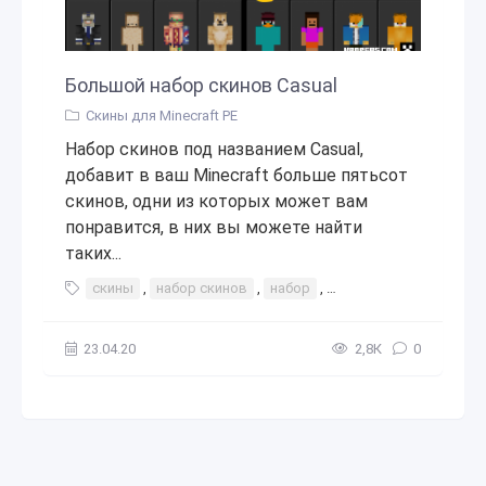
Большой набор скинов Casual
Скины для Minecraft PE
Набор скинов под названием Casual,
добавит в ваш Minecraft больше пятьсот
скинов, одни из которых может вам
понравится, в них вы можете найти
таких...
скины
,
набор скинов
,
набор
,
пригодится
,
большо
23.04.20
2,8К
0