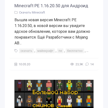
Minecraft PE 1.16.20.50 для Андроид
Скачать Minecraft
Вышла новая версия Minecraft PE
1.16.20.50, в новой версии вы увидите
адское обновление, которое вам должно
понравится. Ещё Разработчики с Mojang
AB...
скачать
,
майнкрафт
,
пе
,
бесплатно
,
на
,
андрои
10.05.20
23,9К
14