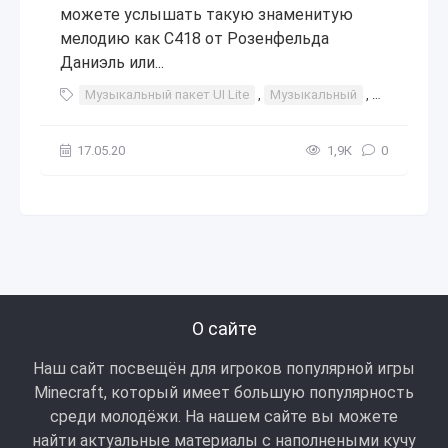
можете услышать такую знаменитую
мелодию как C418 от Розенфельда
Даниэль или...
Музыкальный пакет UI Lite
,
Музыкальный
,
пакет
,
UI
17.05.20
1,9К
0
О сайте
Наш сайт посвещён для игроков популярной игры
Minecraft, который имеет большую популярность
среди молодёжи. На нашем сайте вы можете
найти актуальные материалы с наполнеными кучу