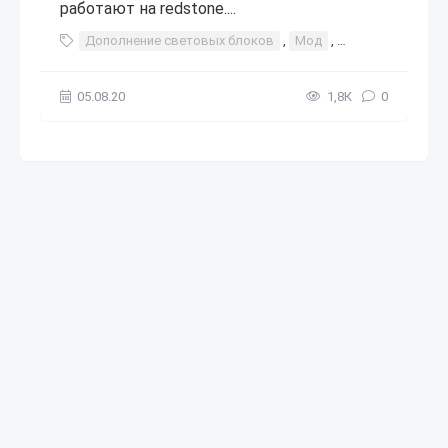
работают на redstone....
Дополнение световых блоков
,
Мод
,
аддон
,
дополн
05.08.20
1,8К
0