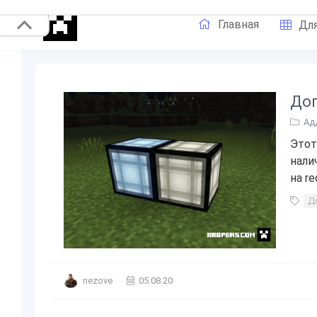
Главная
Для
Доп
Ад
Этот
нали
на re
Д
nezove
05.08.20