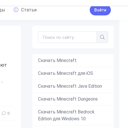
ды
Статьи
Войти
Скачать Minecraft
ают
Скачать Minecraft для iOS
,
блоков
,
свет
,
светящий
,
интересное
,
пригодится
,
лампа
,
Скачать Minecraft Java Edition
Скачать Minecraft Dungeons
Скачать Minecraft Bedrock
0
Edition для Windows 10