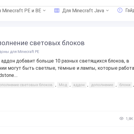
Гай
 Minecraft PE и BE
Для Minecraft Java
олнение световых блоков
доны для Minecraft PE
 аддон добавит больше 10 разных светящихся блоков, в
чии могут быть светлые, тёмные и лампы, которые работ
dstone....
ополнение световых блоков
,
Мод
,
аддон
,
дополнение
,
блоки
1,8К