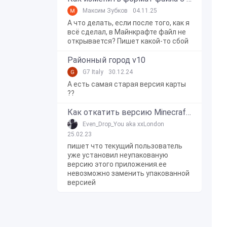
Максим Зубков
04.11.25
А что делать, если после того, как я
всё сделал, в Майнкрафте файл не
открывается? Пишет какой-то сбой
Районный город v10
G7 Italy
30.12.24
А есть самая старая версия карты
??
Как откатить версию Minecraft Bedrock Edition на Windows 10?
Even_Drop_You aka xxLondon
25.02.23
пишет что текущий пользователь
уже установил неупакованую
версию этого приложения.ее
невозможно заменить упакованной
версией