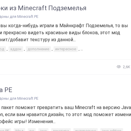
ки из Minecraft Подземелья
доны для Minecraft PE
 вы когда-нибудь играли в Майнкрафт Подземелья, то вы
и прекрасно видеть красивые виды блоков, этот мод
нит/добавит текстуру из данной...
од
,
аддон
,
дополнение
,
интересное
,
Блоки из Minecraft Подзем
2,6К
a PE
доны для Minecraft PE
 пакет поможет превратить ваш Minecraft на версию Java
ion, если вам нравится дизайн, то этот мод поможет измен
рфейс игры! Изменения...
va PE
,
Мод
,
pe
,
java
,
текстура
,
интересное
,
java edition