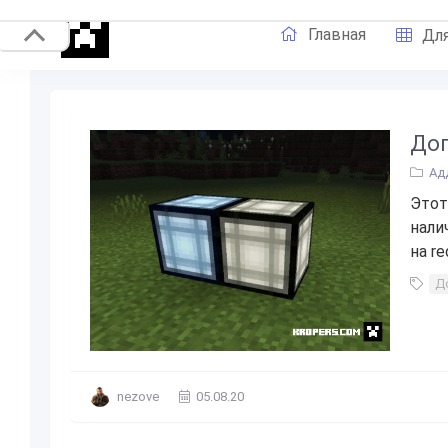
Главная
Для
Доп
Ад
Этот
нали
на re
Д
nezove
05.08.20