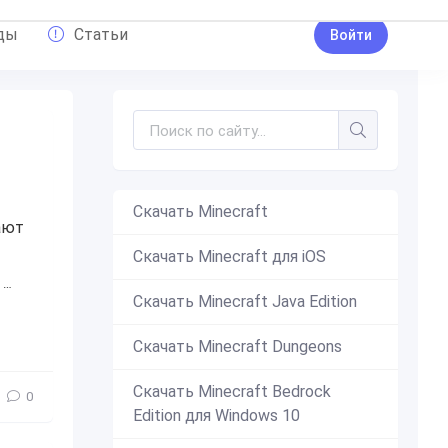
ды
Статьи
Войти
Скачать Minecraft
ают
Скачать Minecraft для iOS
,
блоков
,
свет
,
светящий
,
интересное
,
пригодится
,
лампа
,
Скачать Minecraft Java Edition
Скачать Minecraft Dungeons
Скачать Minecraft Bedrock
0
Edition для Windows 10