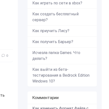
Как играть по сети в xbox?
Как создать бесплатный
сервер?
Как приучить Лису?
елья
,
Блок
,
блоки
,
майнкрафт
,
подземелья
,
Dungeons
,
Mine
Как получить Барьер?
Исчезла папка Games. Что
0
делать?
Как выйти из бета-
тестирования в Bedrock Edition
Windows 10?
ить
Комментарии
Как изменить формат файла с zip в mcworld?