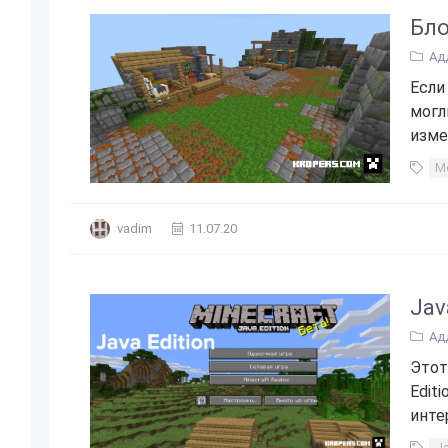
Бло
Ад
Если
могл
изме
М
vadim
11.07.20
Jav
Ад
Этот
Edit
инте
Ja