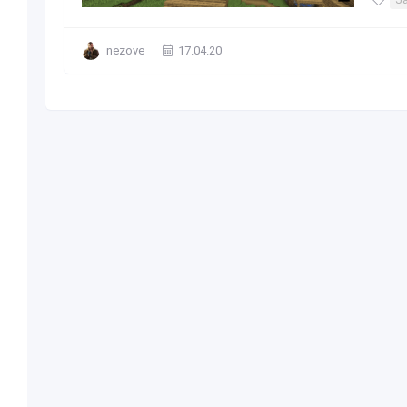
nezove
17.04.20