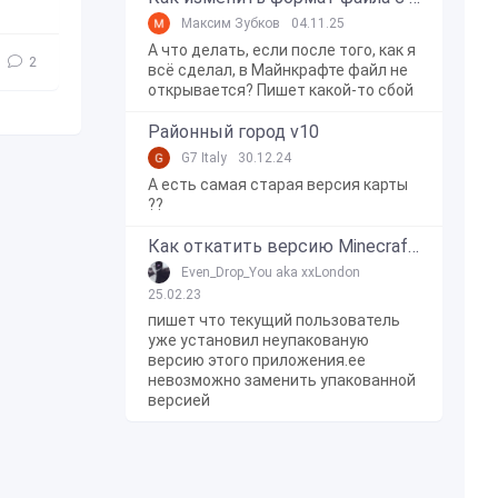
Максим Зубков
04.11.25
А что делать, если после того, как я
2
всё сделал, в Майнкрафте файл не
открывается? Пишет какой-то сбой
Районный город v10
G7 Italy
30.12.24
А есть самая старая версия карты
??
Как откатить версию Minecraft Bedrock Edition на Windows 10?
Even_Drop_You aka xxLondon
25.02.23
пишет что текущий пользователь
уже установил неупакованую
версию этого приложения.ее
невозможно заменить упакованной
версией