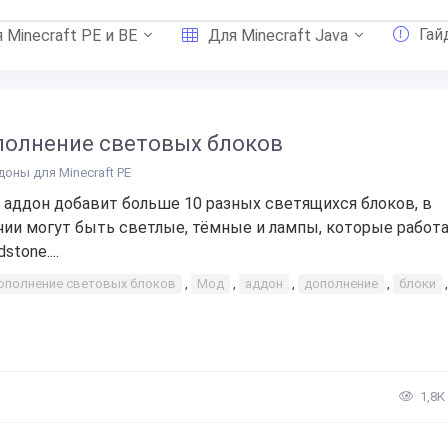
Гай
 Minecraft PE и BE
Для Minecraft Java
олнение световых блоков
доны для Minecraft PE
 аддон добавит больше 10 разных светящихся блоков, в
чии могут быть светлые, тёмные и лампы, которые работ
dstone....
ополнение световых блоков
,
Мод
,
аддон
,
дополнение
,
блоки
1,8К