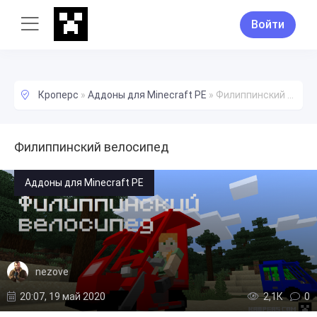
Войти
Кроперс
»
Аддоны для Minecraft PE
»
Филиппинский велосипед
Филиппинский велосипед
Аддоны для Minecraft PE
nezove
20:07, 19 май 2020
2,1К
0