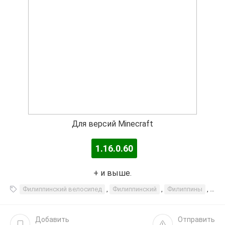
Для версий Minecraft
1.16.0.60
+ и выше.
Филиппинский велосипед
,
Филиппинский
,
Филиппины
,
вел
Добавить
Отправить