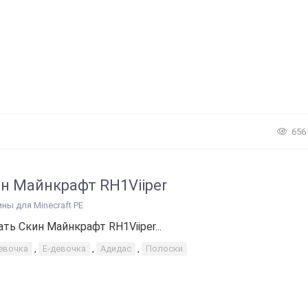
656
н Майнкрафт RH1Viiper
ины для Minecraft PE
ать Скин Майнкрафт RH1Viiper...
евочка
,
Е-девочка
,
Адидас
,
Полоски