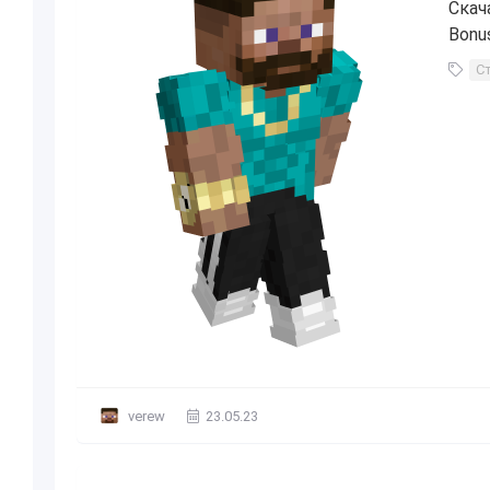
Скач
Bonus
С
verew
23.05.23