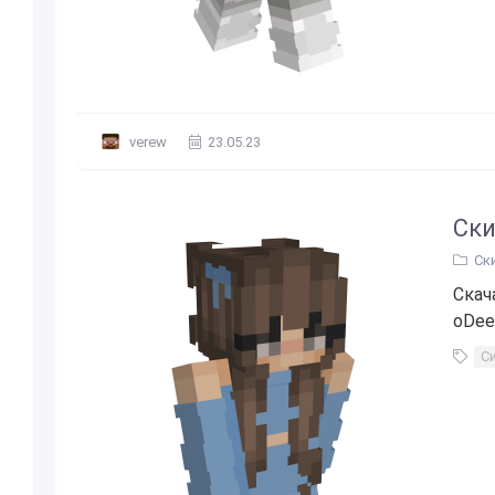
verew
23.05.23
Ски
Ск
Скач
oDee
С