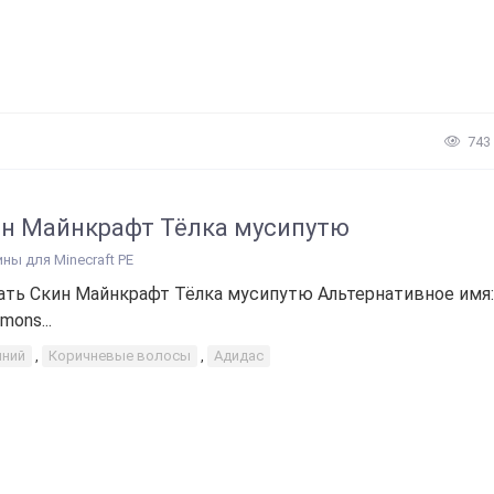
743
н Майнкрафт Тёлка мусипутю
ины для Minecraft PE
ать Скин Майнкрафт Тёлка мусипутю Альтернативное имя:
mons...
иний
,
Коричневые волосы
,
Адидас