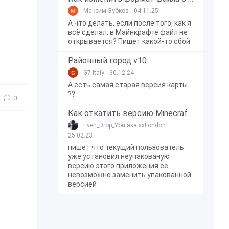
Максим Зубков
04.11.25
А что делать, если после того, как я
всё сделал, в Майнкрафте файл не
открывается? Пишет какой-то сбой
Районный город v10
G7 Italy
30.12.24
А есть самая старая версия карты
??
0
Как откатить версию Minecraft Bedrock Edition на Windows 10?
Even_Drop_You aka xxLondon
25.02.23
пишет что текущий пользователь
уже установил неупакованую
версию этого приложения.ее
невозможно заменить упакованной
версией