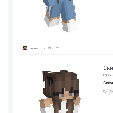
verew
23.05.23
Ски
Ск
Скач
Д