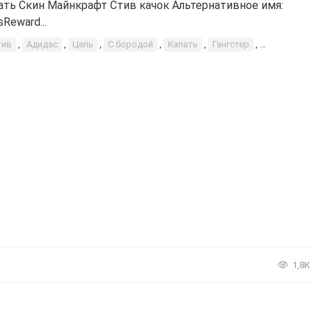
ать Скин Майнкрафт Стив качок Альтернативное имя:
Reward...
тив
,
Адидас
,
Цепь
,
С бородой
,
Капать
,
Гангстер
,
Раскачива
1,8К