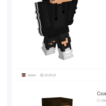
verew
23.05.23
Ски
Ск