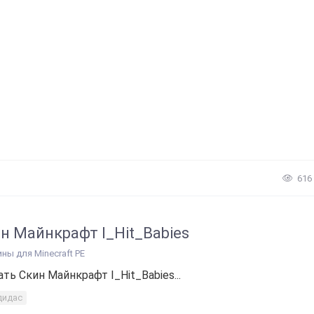
616
н Майнкрафт I_Hit_Babies
ины для Minecraft PE
ать Скин Майнкрафт I_Hit_Babies...
дидас