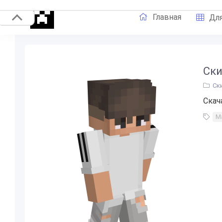
Главная
Для
Ски
Ск
Скач
М