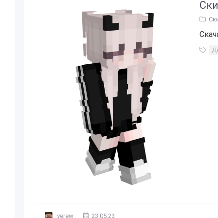
Ски
Ск
Скач
Д
verew
23.05.23