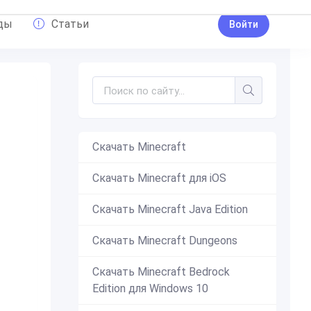
ды
Статьи
Войти
Скачать Minecraft
ные джинсы
,
Джинсы
,
Коричневый
,
Футбол
,
Белые туфли
,
Ру
Скачать Minecraft для iOS
Скачать Minecraft Java Edition
Скачать Minecraft Dungeons
Скачать Minecraft Bedrock
Edition для Windows 10