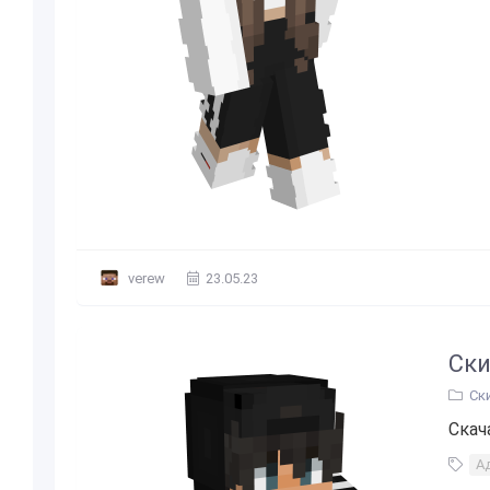
verew
23.05.23
Ски
Ск
Скач
А