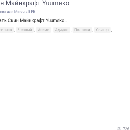
н Майнкрафт Yuumeko
ины для Minecraft PE
ать Скин Майнкрафт Yuumeko...
евочка
,
Черный
,
Аниме
,
Адидас
,
Полоски
,
Свитер
,
Длинны
726