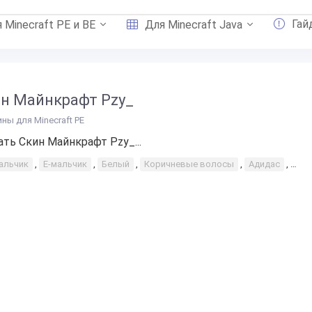
Гай
 Minecraft PE и BE
Для Minecraft Java
н Майнкрафт Pzy_
ины для Minecraft PE
ать Скин Майнкрафт Pzy_...
альчик
,
E-мальчик
,
Белый
,
Коричневые волосы
,
Адидас
,
Рва