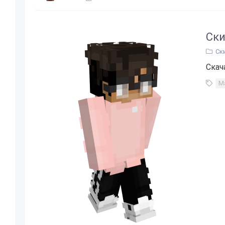
Ски
Ск
Скач
М