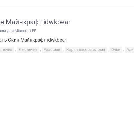
н Майнкрафт idwkbear
ины для Minecraft PE
ать Скин Майнкрафт idwkbear...
альчик
,
E-мальчик
,
Розовый
,
Коричневые волосы
,
Очки
,
Ади