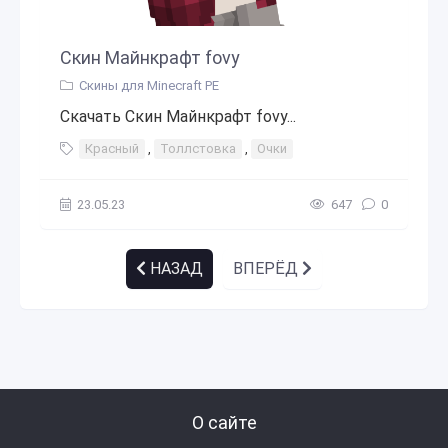
Скин Майнкрафт fovy
Скины для Minecraft PE
Скачать Скин Майнкрафт fovy...
Красный
,
Толлстовка
,
Очки
23.05.23
647
0
НАЗАД
ВПЕРЁД
О сайте