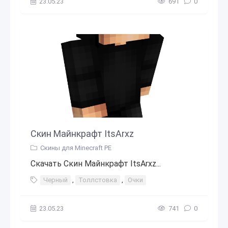
23.05.23
691
0
Скин Майнкрафт ItsArxz
Скины для Minecraft PE
Скачать Скин Майнкрафт ItsArxz...
Черный
,
Толлстовка
,
Очки
23.05.23
741
0