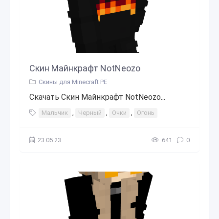
Скин Майнкрафт NotNeozo
Скины для Minecraft PE
Скачать Скин Майнкрафт NotNeozo...
Мальчик
,
Черный
,
Очки
,
Огонь
23.05.23
641
0