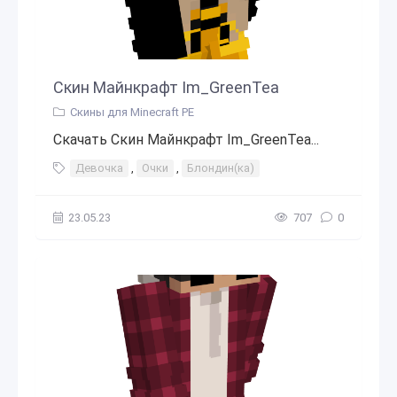
Скин Майнкрафт Im_GreenTea
Скины для Minecraft PE
Скачать Скин Майнкрафт Im_GreenTea...
Девочка
,
Очки
,
Блондин(ка)
23.05.23
707
0