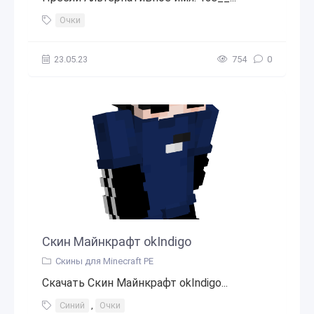
Очки
23.05.23
754
0
Скин Майнкрафт okIndigo
Скины для Minecraft PE
Скачать Скин Майнкрафт okIndigo...
Синий
,
Очки