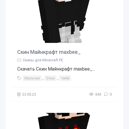
Скин Майнкрафт maxbee_
Скины для Minecraft PE
Скачать Скин Майнкрафт maxbee_...
Мальчик
,
Очки
,
Чиби
23.05.23
643
0