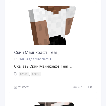
Скин Майнкрафт Tear_
Скины для Minecraft PE
Скачать Скин Майнкрафт Tear_...
Стив
,
Очки
23.05.23
675
0