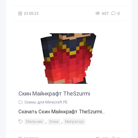
23.05.23
657
0
Скин Майнкрафт TheSzurmi
Скины для Minecraft PE
Скачать Скин Майнкрафт TheSzurmi...
Мальчик
,
Очки
,
Мигратор