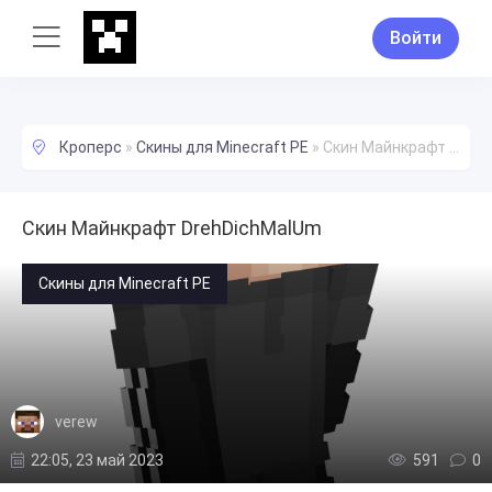
Войти
Кроперс
»
Скины для Minecraft PE
»
Скин Майнкрафт DrehDichMalUm
Скин Майнкрафт DrehDichMalUm
Скины для Minecraft PE
verew
22:05, 23 май 2023
591
0