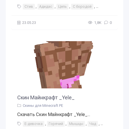
Стив
,
Адидас
,
Цепь
,
С бородой
,
Капать
,
Гангст
23.05.23
1,8К
0
Скин Майнкрафт _Yele_
Скины для Minecraft PE
Скачать Скин Майнкрафт _Yele_...
Е-девочка
,
Горячий
,
Мышцы
,
Чад
,
Бодибилдер