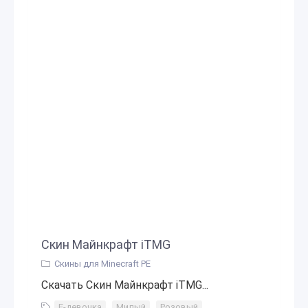
Скин Майнкрафт iTMG
Скины для Minecraft PE
Скачать Скин Майнкрафт iTMG...
Е-девочка
,
Милый
,
Розовый
,
Розовые волосы
,
К