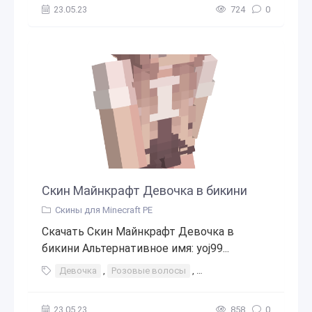
23.05.23
724
0
Скин Майнкрафт Девочка в бикини
Скины для Minecraft PE
Скачать Скин Майнкрафт Девочка в
бикини Альтернативное имя: yoj99...
Девочка
,
Розовые волосы
,
Эстетический
,
Юбка
,
23.05.23
858
0