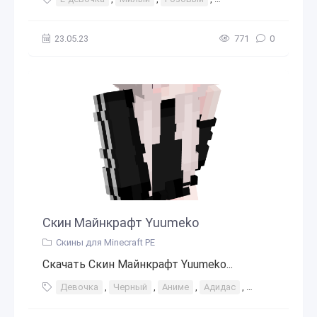
23.05.23
771
0
Скин Майнкрафт Yuumeko
Скины для Minecraft PE
Скачать Скин Майнкрафт Yuumeko...
Девочка
,
Черный
,
Аниме
,
Адидас
,
Полоски
,
Св