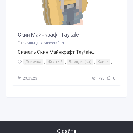
Скин Майнкрафт Taytale
Скины для Minecraft PE
Скачать Скин Майнкрафт Taytale...
Девочка
,
Желтый
,
Блондин(ка)
,
Каваи
,
Юбка
,
Д
23.05.23
793
0
О сайте