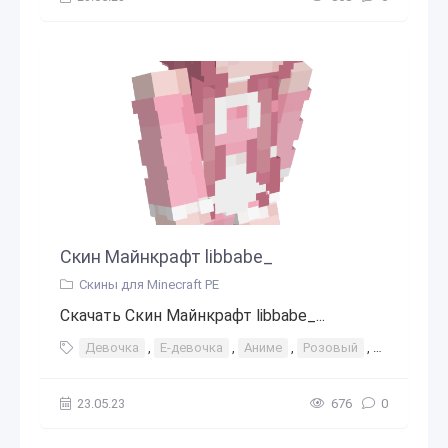
Скин Майнкрафт libbabe_
Скины для Minecraft PE
Скачать Скин Майнкрафт libbabe_...
Девочка
,
Е-девочка
,
Аниме
,
Розовый
,
Розовые в
23.05.23
676
0