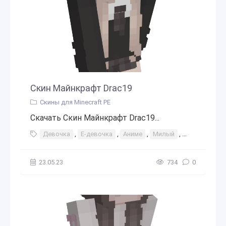
Скин Майнкрафт Drac19
Скины для Minecraft PE
Скачать Скин Майнкрафт Drac19...
Девочка
,
Е-девочка
,
Аниме
,
Милый
,
Плед
,
Шко
23.05.23
734
0