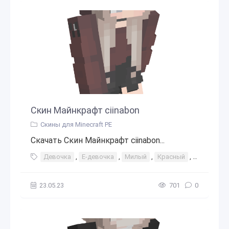
Скин Майнкрафт ciinabon
Скины для Minecraft PE
Скачать Скин Майнкрафт ciinabon...
Девочка
,
Е-девочка
,
Милый
,
Красный
,
Толлстов
23.05.23
701
0