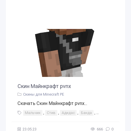
Скин Майнкрафт pvnx
Скины для Minecraft PE
Скачать Скин Майнкрафт pvnx...
Мальчик
,
Стив
,
Адидас
,
Банда
,
Гангстер
,
Сумка
23.05.23
666
0