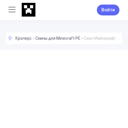
Войти
Кроперс
»
Скины для Minecraft PE
»
Скин Майнкрафт I_Hit_Babies