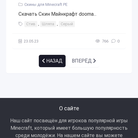
Скины для Minecraft PE
Скачать Скин Майнкрафт dooma...
Стив
,
Шляпа
,
Серый
23.05.23
766
0
НАЗАД
ВПЕРЁД
О сайте
Наш сайт посвещён для игроков популярной игры
Minecraft, который имеет большую популярность
среди молодёжи. На нашем сайте вы можете