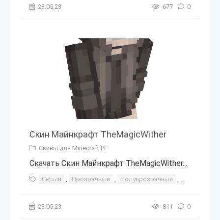
23.05.23
677
0
Скин Майнкрафт TheMagicWither
Скины для Minecraft PE
Скачать Скин Майнкрафт TheMagicWither...
Серый
,
Прозрачный
,
Полупрозрачный
,
контур
,
а
23.05.23
811
0