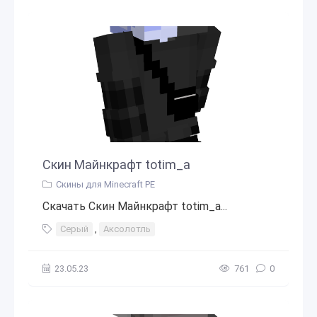
Скин Майнкрафт totim_a
Скины для Minecraft PE
Скачать Скин Майнкрафт totim_a...
Серый
,
Аксолотль
23.05.23
761
0