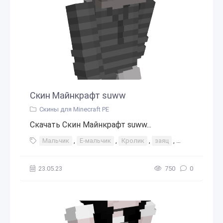
Скин Майнкрафт suww
Скины для Minecraft PE
Скачать Скин Майнкрафт suww...
Мальчик
,
E-мальчик
,
Кролик
,
заяц
,
Серый
,
Кап
23.05.23
750
0