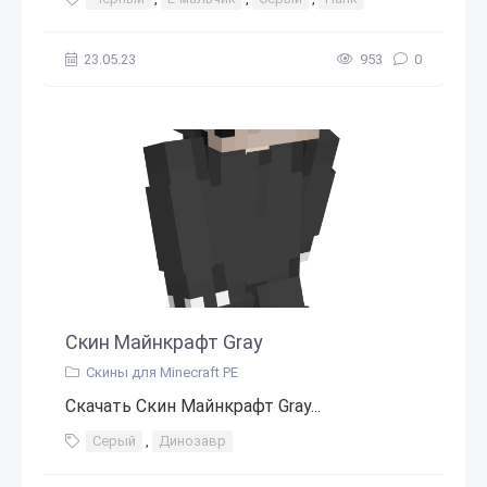
23.05.23
953
0
Скин Майнкрафт Gray
Скины для Minecraft PE
Скачать Скин Майнкрафт Gray...
Серый
,
Динозавр