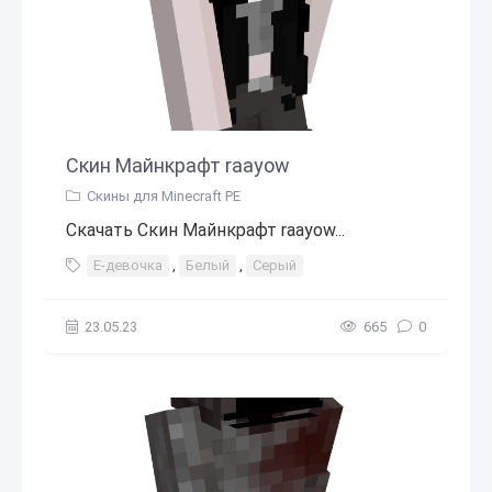
Скин Майнкрафт raayow
Скины для Minecraft PE
Скачать Скин Майнкрафт raayow...
Е-девочка
,
Белый
,
Серый
23.05.23
665
0