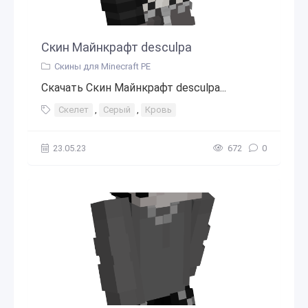
Скин Майнкрафт desculpa
Скины для Minecraft PE
Скачать Скин Майнкрафт desculpa...
Скелет
,
Серый
,
Кровь
23.05.23
672
0