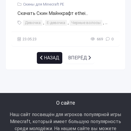
Скины для Minecraft PE
Скачать Скин Майнкрафт ethei...
Девочка
,
Е-девочка
,
Черные волосы
,
Эстетически
23.05.23
669
0
НАЗАД
ВПЕРЁД
О сайте
Наш сайт посвещён для игроков популярной игры
Minecraft, который имеет большую популярность
среди молодёжи. На нашем сайте вы можете