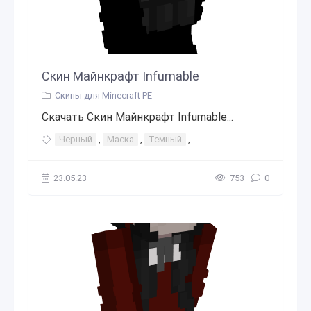
Скин Майнкрафт Infumable
Скины для Minecraft PE
Скачать Скин Майнкрафт Infumable...
Черный
,
Маска
,
Темный
,
Черные волосы
,
Ниндз
23.05.23
753
0