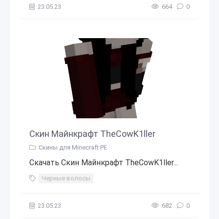
23.05.23
664
0
Скин Майнкрафт TheCowK1ller
Скины для Minecraft PE
Скачать Скин Майнкрафт TheCowK1ller...
Черные волосы
23.05.23
682
0