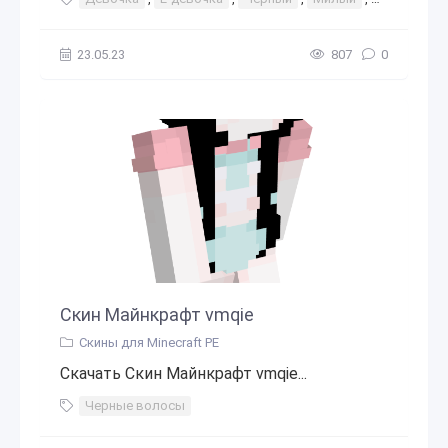
23.05.23
807
0
Скин Майнкрафт vmqie
Скины для Minecraft PE
Скачать Скин Майнкрафт vmqie...
Черные волосы