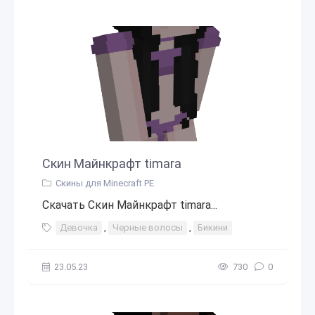
Скин Майнкрафт timara
Скины для Minecraft PE
Скачать Скин Майнкрафт timara...
Девочка
,
Черные волосы
,
Бикини
23.05.23
730
0