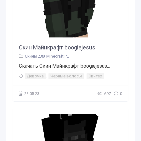
Скин Майнкрафт boogiejesus
Скины для Minecraft PE
Скачать Скин Майнкрафт boogiejesus...
Девочка
,
Черные волосы
,
Свитер
23.05.23
697
0