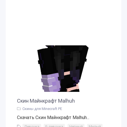
Скин Майнкрафт Malhuh
Скины для Minecraft PE
Скачать Скин Майнкрафт Malhuh...
Девочка
,
Е-девочка
,
Черный
,
Милый
,
Маска
,
Т