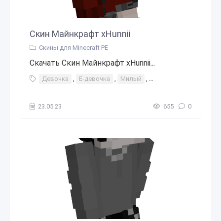
Скин Майнкрафт xHunnii
Скины для Minecraft PE
Скачать Скин Майнкрафт xHunnii...
Девочка
,
Е-девочка
,
Милый
,
Черные волосы
23.05.23
655
0