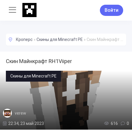
Войти
Кроперс
»
Скины для Minecraft PE
»
Скин Майнкрафт RH1Viiper
Скин Майнкрафт RH1Viiper
Скины для Minecraft PE
verew
22:34, 23 май 2023
616
0