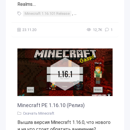
Realms....
Minecraft 1.16.101 Release
,
Minecraft 1.16.101 релиз
,
ма
23.11.20
12,7К
1
Minecraft PE 1.16.10 (Релиз)
Скачать Minecraft
Вышла версия Minecraft 1.16.0, что нового
и на что стоит обратить внимание? ...