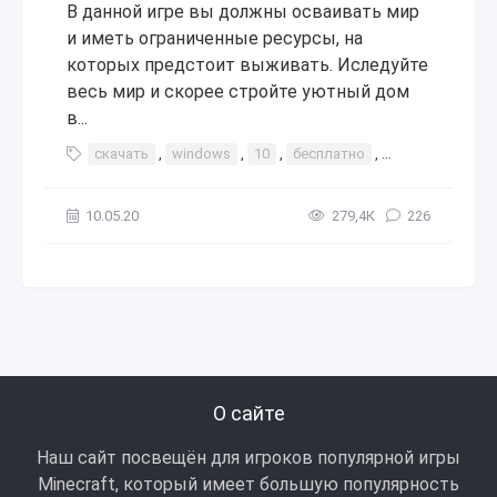
В данной игре вы должны осваивать мир
и иметь ограниченные ресурсы, на
которых предстоит выживать. Иследуйте
весь мир и скорее стройте уютный дом
в...
скачать
,
windows
,
10
,
бесплатно
,
bedrock
,
bedr
10.05.20
279,4К
226
О сайте
Наш сайт посвещён для игроков популярной игры
Minecraft, который имеет большую популярность