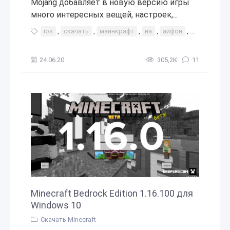
Mojang добавляет в новую версию игры
много интересных вещей, настроек,...
ios
,
скачать
,
майнкрафт
,
на
,
айфон
,
iphone
,
f
24.06.20
305,2К
11
Minecraft Bedrock Edition 1.16.100 для
Windows 10
Скачать Minecraft