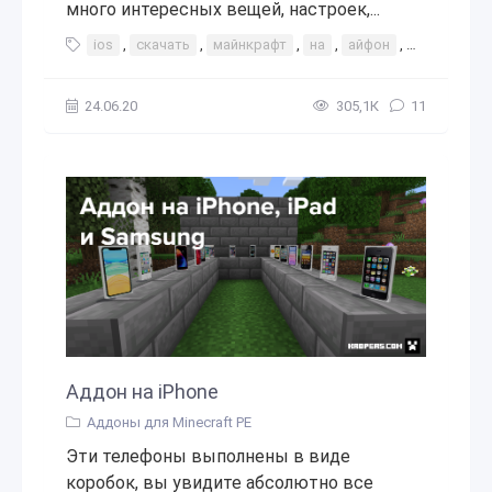
много интересных вещей, настроек,...
ios
,
скачать
,
майнкрафт
,
на
,
айфон
,
iphone
,
f
24.06.20
305,1К
11
Аддон на iPhone
Аддоны для Minecraft PE
Эти телефоны выполнены в виде
коробок, вы увидите абсолютно все