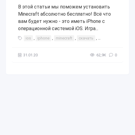
В этой статьи мы поможем установить
Minecraft абсолютно бесплатно! Всё что
вам будет нужно - это иметь iPhone с
операционной системой iOS. Игра...
ios
,
iphone
,
minecraft
,
скачать
,
установить
,
пом
31.01.20
62,9К
0