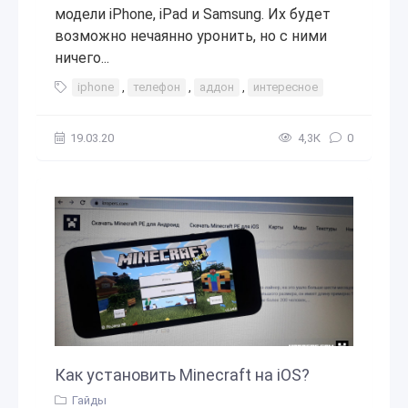
модели iPhone, iPad и Samsung. Их будет
возможно нечаянно уронить, но с ними
ничего...
iphone
,
телефон
,
аддон
,
интересное
19.03.20
4,3К
0
Как установить Minecraft на iOS?
Гайды