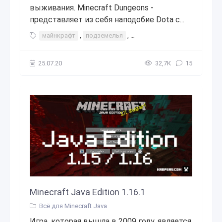
выживания. Minecraft Dungeons -
представляет из себя наподобие Dota с...
майнкрафт
,
подземелья
,
Minecraft Dungeons
,
Dunge
25.07.20
32,7К
15
Minecraft Java Edition 1.16.1
Всё для Minecraft Java
Игра, которая вышла в 2009 году, является