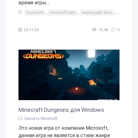
время игры....
minecraft
,
minecraft beta
,
майнкрафт бета
,
бета
,
а
24.11.20
12,4К
0
Minecraft Dungeons для Windows
Скачать Minecraft
Это новая игра от компании Microsoft,
данная игра не является в стиле жанре