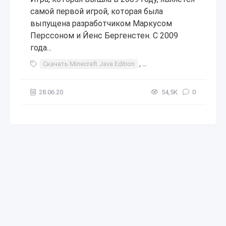
самой первой игрой, которая была
выпущена разработчиком Маркусом
Перссоном и Йенс Бергенстен. С 2009
года...
Скачать Minecraft Java Edition
,
Minecraft Java Edition
,
J
28.06.20
54,5К
0