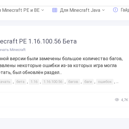
Гай
 Minecraft PE и BE
Для Minecraft Java
ecraft PE 1.16.100.56 Бета
ачать Minecraft
нной версии были замечены большое количество багов,
авлены некоторые ошибки из-за которых игра могла
тать, был обновлён раздел...
качать
,
бета
,
1.16
,
1.16.100.56
,
багов
,
баги
,
ошибок
,
много
4,7К