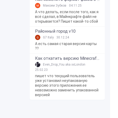
Максим Зубков
04.11.25
А что делать, если после того, как я
всё сделал, в Майнкрафте файл не
открывается? Пишет какой-то сбой
Районный город v10
G7 Italy
30.12.24
А есть самая старая версия карты
??
Как откатить версию Minecraft Bedrock Edition на Windows 10?
Even_Drop_You aka xxLondon
25.02.23
пишет что текущий пользователь
уже установил неупакованую
версию этого приложения.ее
невозможно заменить упакованной
версией