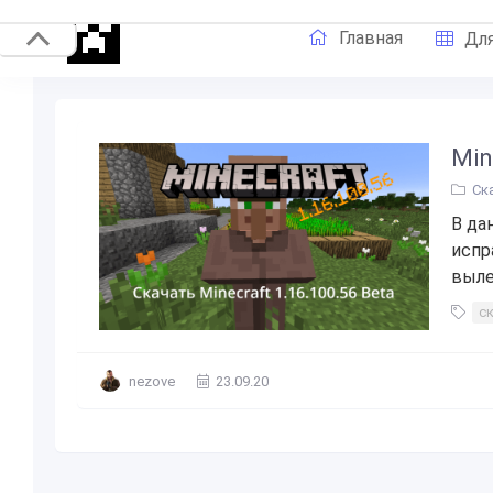
Главная
Для
Min
Ск
В да
испр
выле
с
nezove
23.09.20