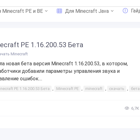
Гай
 Minecraft PE и BE
Для Minecraft Java
ecraft PE 1.16.200.53 Бета
ачать Minecraft
а новая бета версия Minecraft 1.16.200.53, в котором,
аботчики добавили параметры управления звука и
авление ошибок....
necraft PE 1.16.200.53 Бета
,
Minecraft PE
,
minecraft
,
скачать
,
бета
6,7К