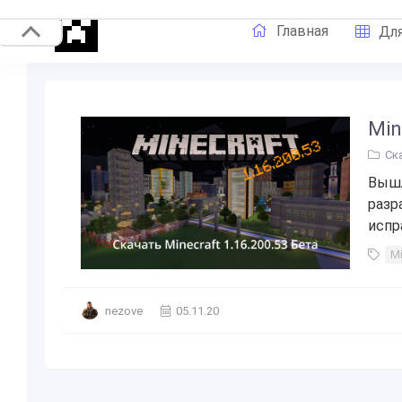
Главная
Для
Min
Ск
Вышл
разр
испр
Mi
nezove
05.11.20