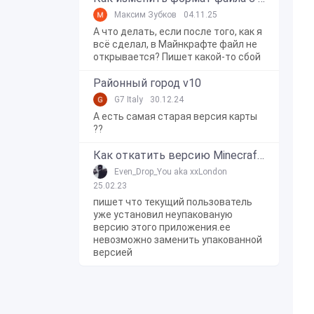
Максим Зубков
04.11.25
А что делать, если после того, как я
всё сделал, в Майнкрафте файл не
открывается? Пишет какой-то сбой
Районный город v10
G7 Italy
30.12.24
А есть самая старая версия карты
??
Как откатить версию Minecraft Bedrock Edition на Windows 10?
Even_Drop_You aka xxLondon
25.02.23
пишет что текущий пользователь
уже установил неупакованую
версию этого приложения.ее
невозможно заменить упакованной
версией