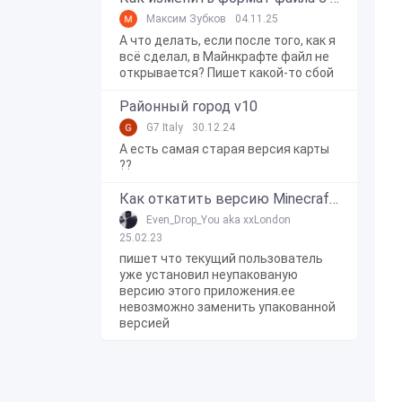
Максим Зубков
04.11.25
А что делать, если после того, как я
всё сделал, в Майнкрафте файл не
открывается? Пишет какой-то сбой
Районный город v10
G7 Italy
30.12.24
А есть самая старая версия карты
??
Как откатить версию Minecraft Bedrock Edition на Windows 10?
Even_Drop_You aka xxLondon
25.02.23
пишет что текущий пользователь
уже установил неупакованую
версию этого приложения.ее
невозможно заменить упакованной
версией