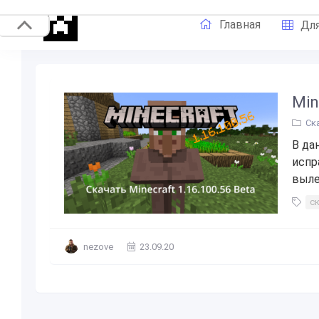
Главная
Для
Min
Ск
В да
испр
выле
с
nezove
23.09.20