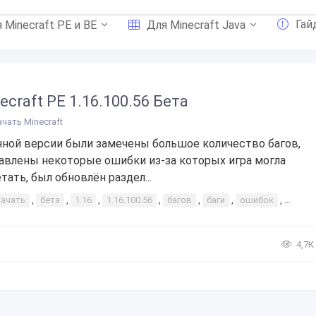
Гай
 Minecraft PE и BE
Для Minecraft Java
ecraft PE 1.16.100.56 Бета
ачать Minecraft
нной версии были замечены большое количество багов,
авлены некоторые ошибки из-за которых игра могла
тать, был обновлён раздел...
качать
,
бета
,
1.16
,
1.16.100.56
,
багов
,
баги
,
ошибок
,
много
4,7К