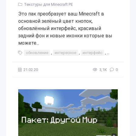
Текстуры для Minecraft PE
Это пак преобразует ваш Minecraft в
основной зелёный цвет кнопок,
обновлённый интерфейс, красивый
задний фон и новые иконки которые вы
можете...
обновление
,
интересное
,
интерфейс
,
изменение
,
21.02.20
3,1К
0