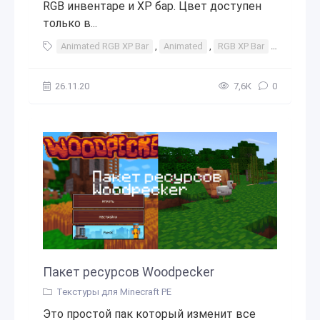
RGB инвентаре и XP бар. Цвет доступен
только в...
Animated RGB XP Bar
,
Animated
,
RGB XP Bar
,
RGB
,
X
26.11.20
7,6К
0
Пакет ресурсов Woodpecker
Текстуры для Minecraft PE
Это простой пак который изменит все