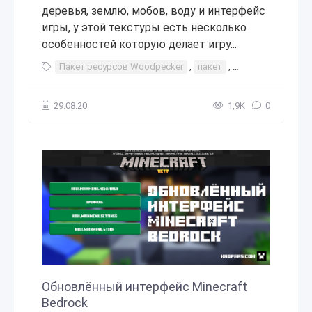
деревья, землю, мобов, воду и интерфейс
игры, у этой текстуры есть несколько
особенностей которую делает игру...
Пакет ресурсов Woodpecker
,
пакет
,
ресурс
,
ресур
29.08.20
1,9К
0
Обновлённый интерфейс Minecraft
Bedrock