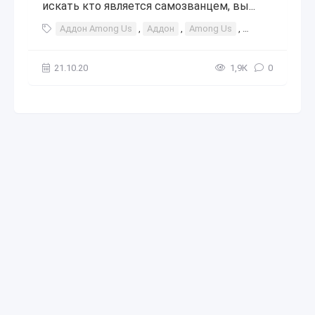
искать кто является самозванцем, вы...
Аддон Among Us
,
Аддон
,
Among Us
,
Among
,
Us
,
21.10.20
1,9К
0