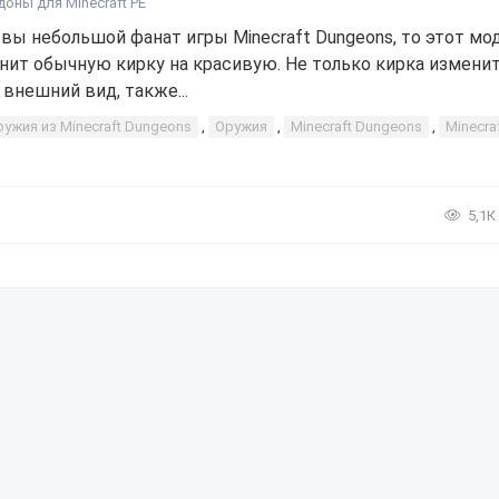
доны для Minecraft PE
 вы небольшой фанат игры Minecraft Dungeons, то этот мо
нит обычную кирку на красивую. Не только кирка измени
 внешний вид, также...
ружия из Minecraft Dungeons
,
Оружия
,
Minecraft Dungeons
,
Minecra
5,1К