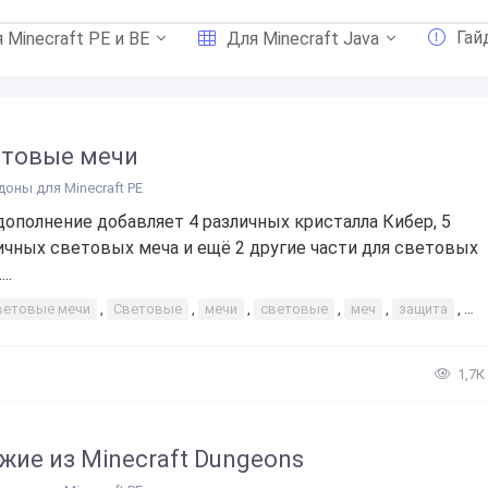
Гай
 Minecraft PE и BE
Для Minecraft Java
етовые мечи
доны для Minecraft PE
дополнение добавляет 4 различных кристалла Кибер, 5
ичных световых меча и ещё 2 другие части для световых
..
ветовые мечи
,
Световые
,
мечи
,
световые
,
меч
,
защита
,
ор
1,7К
жие из Minecraft Dungeons