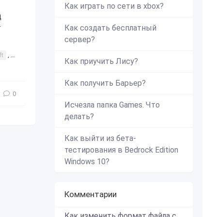
Как играть по сети в xbox?
д
т
Как создать бесплатный
сервер?
ft
,
Dungeons
,
как
,
в
,
игре
,
майнкрафт
,
подземелье
,
подз
Как приучить Лису?
Как получить Барьер?
0
Исчезла папка Games. Что
делать?
Как выйти из бета-
тестирования в Bedrock Edition
Windows 10?
Комментарии
Как изменить формат файла с zip в mcworld?