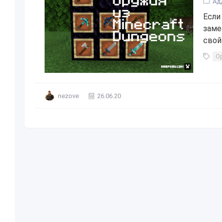
Ад
Если
заме
свой
О
nezove
26.06.20