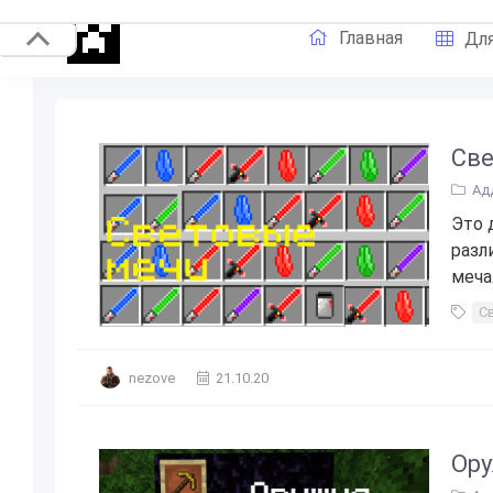
Главная
Для
Св
Ад
Это 
разл
меча..
С
nezove
21.10.20
Ору