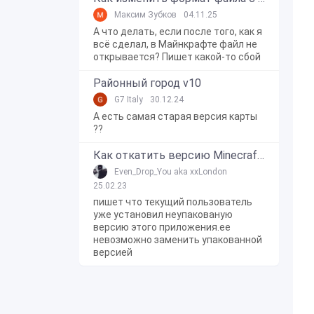
Максим Зубков
04.11.25
А что делать, если после того, как я
всё сделал, в Майнкрафте файл не
открывается? Пишет какой-то сбой
Районный город v10
G7 Italy
30.12.24
А есть самая старая версия карты
??
Как откатить версию Minecraft Bedrock Edition на Windows 10?
Even_Drop_You aka xxLondon
25.02.23
пишет что текущий пользователь
уже установил неупакованую
версию этого приложения.ее
невозможно заменить упакованной
версией