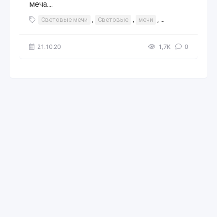
меча....
Световые мечи
,
Световые
,
мечи
,
световые
,
меч
21.10.20
1,7К
0