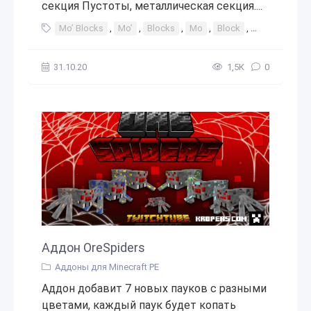
секция Пустоты, металлическая секция....
Mo’ Blocks
,
Mo’
,
Blocks
,
Mo
,
Block
,
Мо
,
Блок
31.10.20
1,5К
0
Аддон OreSpiders
Аддоны для Minecraft PE
Аддон добавит 7 новых пауков с разными
цветами, каждый паук будет копать