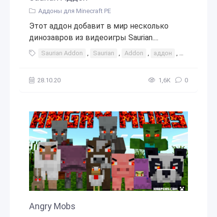
Аддоны для Minecraft PE
Этот аддон добавит в мир несколько
динозавров из видеоигры Saurian....
Saurian Addon
,
Saurian
,
Addon
,
аддон
,
аддоны
,
28.10.20
1,6К
0
Angry Mobs