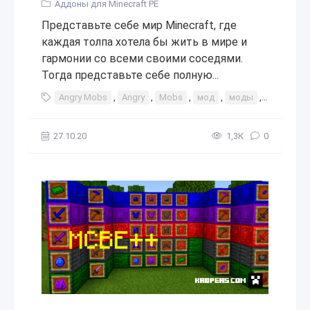
Аддоны для Minecraft PE
Представьте себе мир Minecraft, где
каждая толпа хотела бы жить в мире и
гармонии со всеми своими соседями.
Тогда представьте себе полную...
Angry Mobs
,
Angry
,
Mobs
,
мод
,
моды
,
аддон
,
27.10.20
1,3К
0