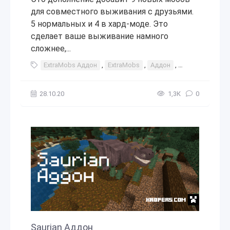
для совместного выживания с друзьями.
5 нормальных и 4 в хард-моде. Это
сделает ваше выживание намного
сложнее,...
ExtraMobs Аддон
,
ExtraMobs
,
Аддон
,
аддоны
,
мод
28.10.20
1,3К
0
Saurian Аддон