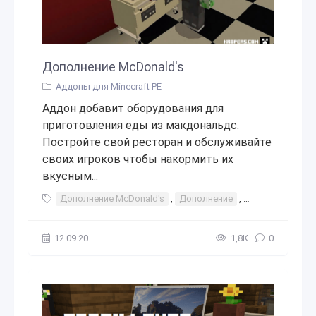
Дополнение McDonald's
Аддоны для Minecraft PE
Аддон добавит оборудования для
приготовления еды из макдональдс.
Постройте свой ресторан и обслуживайте
своих игроков чтобы накормить их
вкусным...
Дополнение McDonald's
,
Дополнение
,
макдак
,
макд
12.09.20
1,8К
0