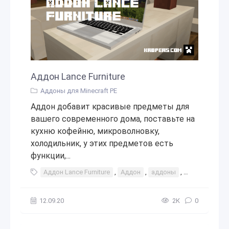
Аддон Lance Furniture
Аддоны для Minecraft PE
Аддон добавит красивые предметы для
вашего современного дома, поставьте на
кухню кофейню, микроволновку,
холодильник, у этих предметов есть
функции,...
Аддон Lance Furniture
,
Аддон
,
аддоны
,
мод
,
моды
12.09.20
2К
0