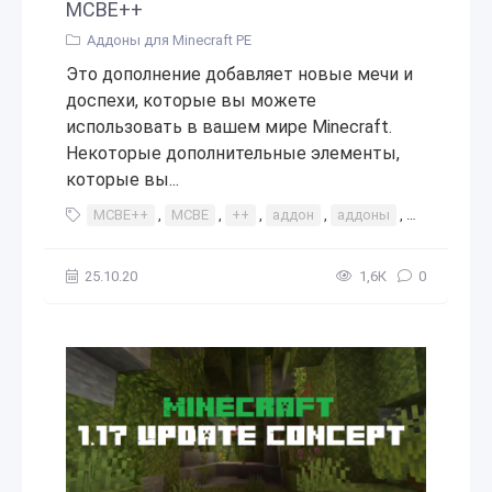
MCBE++
Аддоны для Minecraft PE
Это дополнение добавляет новые мечи и
доспехи, которые вы можете
использовать в вашем мире Minecraft.
Некоторые дополнительные элементы,
которые вы...
MCBE++
,
MCBE
,
++
,
аддон
,
аддоны
,
интересное
25.10.20
1,6К
0