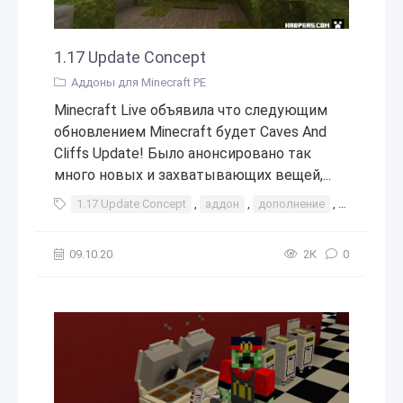
1.17 Update Concept
Аддоны для Minecraft PE
Minecraft Live объявила что следующим
обновлением Minecraft будет Caves And
Cliffs Update! Было анонсировано так
много новых и захватывающих вещей,...
1.17 Update Concept
,
аддон
,
дополнение
,
мод
,
мо
09.10.20
2К
0