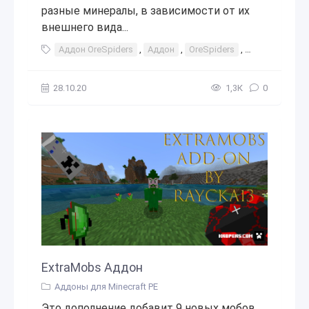
разные минералы, в зависимости от их
внешнего вида...
Аддон OreSpiders
,
Аддон
,
OreSpiders
,
аддоны
,
мо
28.10.20
1,3К
0
ExtraMobs Аддон
Аддоны для Minecraft PE
Это дополнение добавит 9 новых мобов