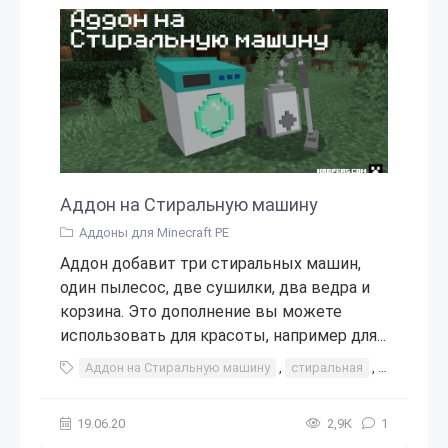
Аддон на Стиральную машину
Аддоны для Minecraft PE
Аддон добавит три стиральных машин,
один пылесос, две сушилки, два ведра и
корзина. Это дополнение вы можете
использовать для красоты, например для...
Аддон на Стиральную машину
,
стиральная
,
машина
,
19.06.20
2,9К
1