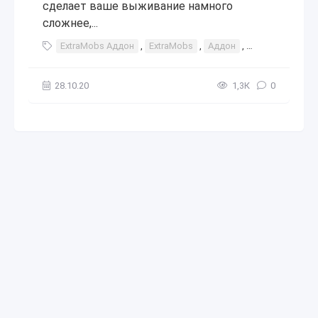
сделает ваше выживание намного
сложнее,...
ExtraMobs Аддон
,
ExtraMobs
,
Аддон
,
аддоны
,
мод
28.10.20
1,3К
0