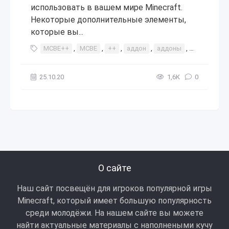
использовать в вашем мире Minecraft.
Некоторые дополнительные элементы,
которые вы...
MCBE++
,
MCBE
,
++
,
аддон
,
аддоны
,
интересное
25.10.20
1,6К
0
О сайте
Наш сайт посвещён для игроков популярной игры
Minecraft, который имеет большую популярность
среди молодёжи. На нашем сайте вы можете
найти актуальные материалы с наполнеными кучу