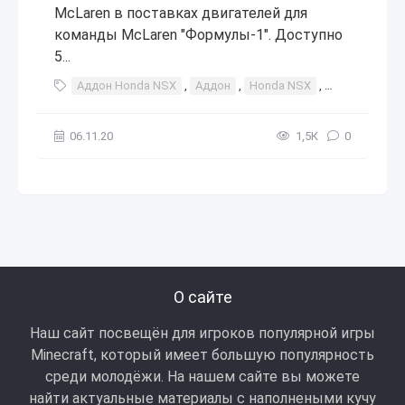
McLaren в поставках двигателей для
команды McLaren "Формулы-1". Доступно
5...
Аддон Honda NSX
,
Аддон
,
Honda NSX
,
аддоны
,
а
06.11.20
1,5К
0
О сайте
Наш сайт посвещён для игроков популярной игры
Minecraft, который имеет большую популярность
среди молодёжи. На нашем сайте вы можете
найти актуальные материалы с наполнеными кучу