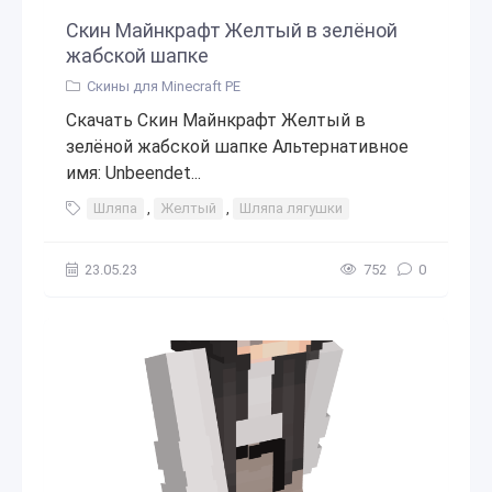
Скин Майнкрафт Желтый в зелёной
жабской шапке
Скины для Minecraft PE
Скачать Скин Майнкрафт Желтый в
зелёной жабской шапке Альтернативное
имя: Unbeendet...
Шляпа
,
Желтый
,
Шляпа лягушки
23.05.23
752
0