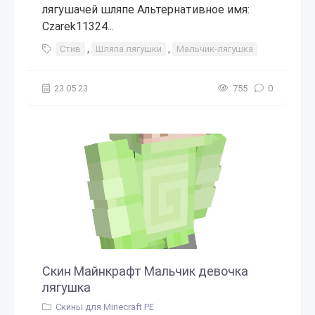
лягушачей шляпе Альтернативное имя:
Czarek11324...
Стив
,
Шляпа лягушки
,
Мальчик-лягушка
23.05.23
755
0
Скин Майнкрафт Мальчик девочка
лягушка
Скины для Minecraft PE