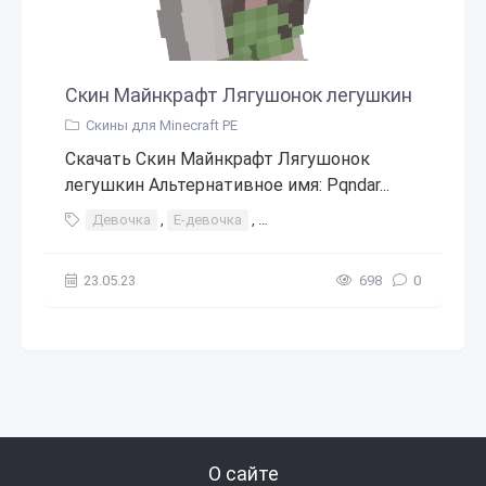
Скин Майнкрафт Лягушонок легушкин
Скины для Minecraft PE
Скачать Скин Майнкрафт Лягушонок
легушкин Альтернативное имя: Pqndar...
Девочка
,
Е-девочка
,
Коричневые волосы
,
Лягушка
23.05.23
698
0
О сайте