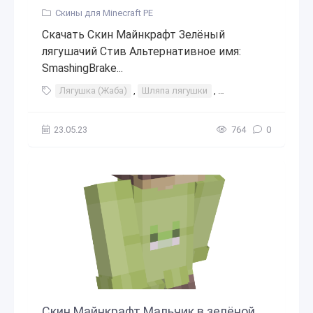
Скины для Minecraft PE
Скачать Скин Майнкрафт Зелёный
лягушачий Стив Альтернативное имя:
SmashingBrake...
Лягушка (Жаба)
,
Шляпа лягушки
,
Лягушачий
23.05.23
764
0
Скин Майнкрафт Мальчик в зелёной