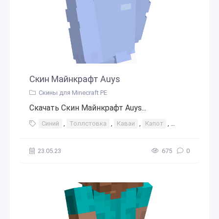
Скин Майнкрафт Auys
Скины для Minecraft PE
Скачать Скин Майнкрафт Auys...
Синий
,
Толлстовка
,
Каваи
,
Капот
,
Китти
23.05.23
675
0