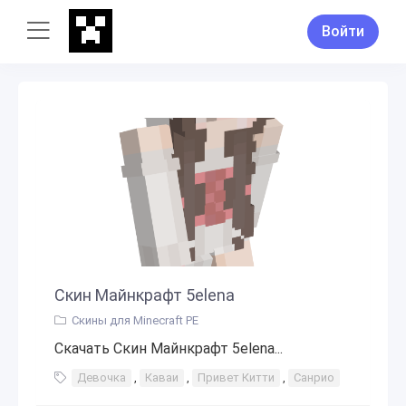
Войти
Скин Майнкрафт 5elena
Скины для Minecraft PE
Скачать Скин Майнкрафт 5elena...
Девочка
,
Каваи
,
Привет Китти
,
Санрио