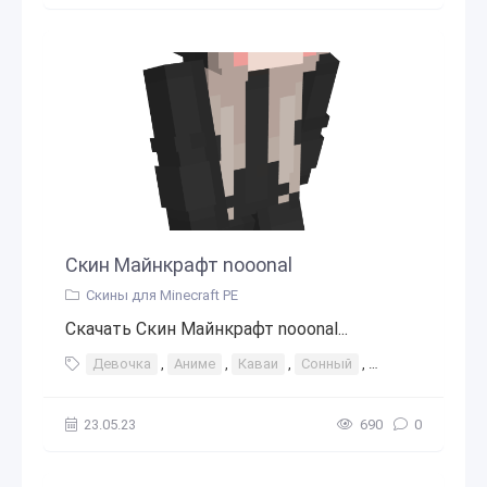
Скин Майнкрафт nooonal
Скины для Minecraft PE
Скачать Скин Майнкрафт nooonal...
Девочка
,
Аниме
,
Каваи
,
Сонный
,
Узкие глаза
,
Ч
23.05.23
690
0