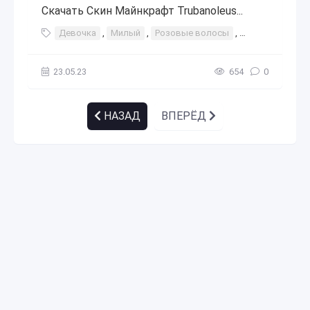
Скачать Скин Майнкрафт Trubanoleus...
Девочка
,
Милый
,
Розовые волосы
,
Каваи
23.05.23
654
0
НАЗАД
ВПЕРЁД