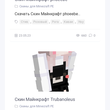
Скины для Minecraft PE
Скачать Скин Майнкрафт phoeebe...
Стив
,
Розовый
,
Рога
,
Каваи
,
Уву
23.05.23
660
0
Скин Майнкрафт Trubanoleus
Скины для Minecraft PE