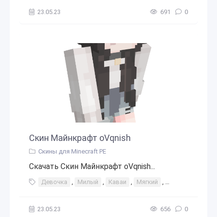
23.05.23
691
0
Скин Майнкрафт oVqnish
Скины для Minecraft PE
Скачать Скин Майнкрафт oVqnish...
Девочка
,
Милый
,
Каваи
,
Мягкий
,
Кошачьи уши
23.05.23
656
0