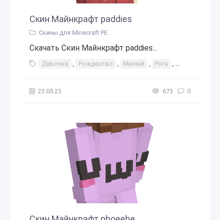
Скин Майнкрафт paddies
Скины для Minecraft PE
Скачать Скин Майнкрафт paddies...
Девочка
,
Рождество
,
Милый
,
Рога
,
Каваи
,
Зак
23.05.23
673
0
Скин Майнкрафт phoeebe