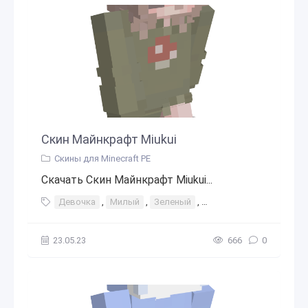
Скин Майнкрафт Miukui
Скины для Minecraft PE
Скачать Скин Майнкрафт Miukui...
Девочка
,
Милый
,
Зеленый
,
Лягушка (Жаба)
,
Кава
23.05.23
666
0