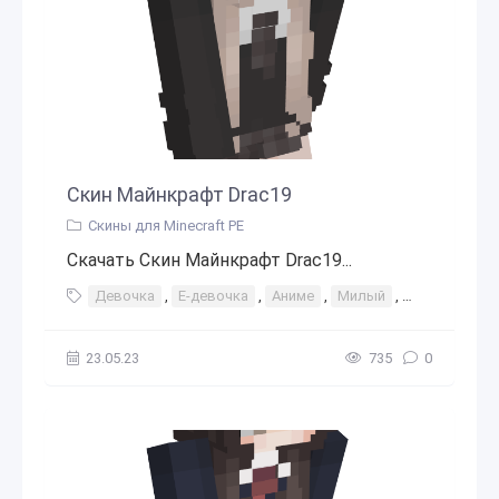
Скин Майнкрафт Drac19
Скины для Minecraft PE
Скачать Скин Майнкрафт Drac19...
Девочка
,
Е-девочка
,
Аниме
,
Милый
,
Плед
,
Шко
23.05.23
735
0