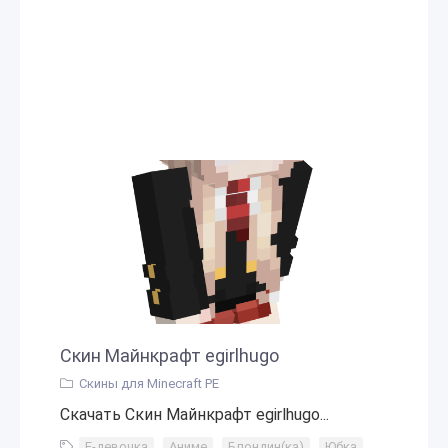
Скин Майнкрафт egirlhugo
Скины для Minecraft PE
Скачать Скин Майнкрафт egirlhugo...
Е-девочка
,
Аниме
,
Блондин(ка)
,
Юбка
,
Школа
,
У