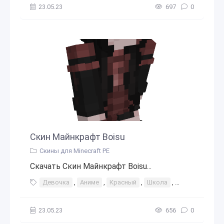
23.05.23
697
0
Скин Майнкрафт Boisu
Скины для Minecraft PE
Скачать Скин Майнкрафт Boisu...
Девочка
,
Аниме
,
Красный
,
Школа
,
Ученица
,
Ми
23.05.23
656
0