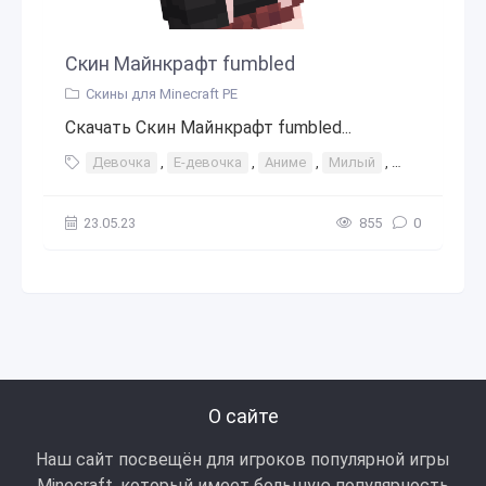
Скин Майнкрафт fumbled
Скины для Minecraft PE
Скачать Скин Майнкрафт fumbled...
Девочка
,
Е-девочка
,
Аниме
,
Милый
,
Розовый
,
23.05.23
855
0
О сайте
Наш сайт посвещён для игроков популярной игры
Minecraft, который имеет большую популярность