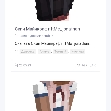
Скин Майнкрафт ItMe_jonathan
Скины для Minecraft PE
Скачать Скин Майнкрафт ItMe_jonathan...
Девочка
,
Аниме
,
Темный
,
Ученица
23.05.23
627
0