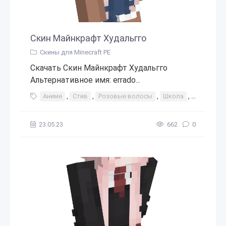
Скин Майнкрафт Худальгго
Скины для Minecraft PE
Скачать Скин Майнкрафт Худальгго
Альтернативное имя: errado...
Аниме
,
Стив
,
Розовые волосы
,
Школа
,
Ученица
23.05.23
662
0