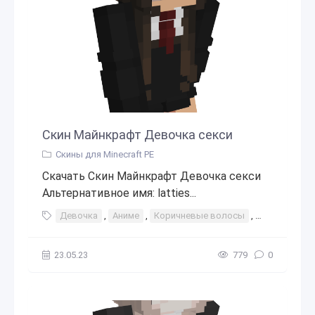
Скин Майнкрафт Девочка секси
Скины для Minecraft PE
Скачать Скин Майнкрафт Девочка секси
Альтернативное имя: latties...
Девочка
,
Аниме
,
Коричневые волосы
,
Костюм
,
У
23.05.23
779
0