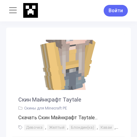
Войти
Скин Майнкрафт Taytale
Скины для Minecraft PE
Скачать Скин Майнкрафт Taytale...
Девочка
,
Желтый
,
Блондин(ка)
,
Каваи
,
Юбка
,
Д