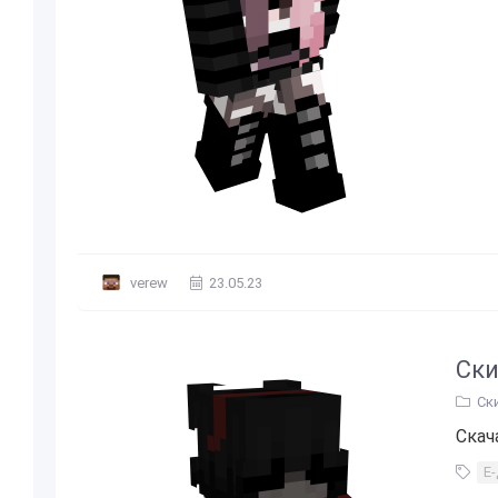
verew
23.05.23
Ски
Ск
Скач
Е