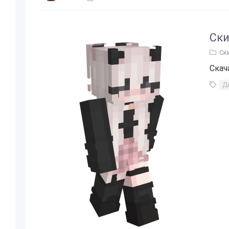
Ски
Ск
Скача
Д