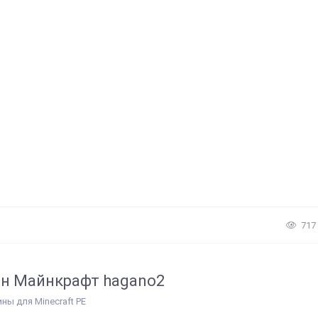
717
н Майнкрафт hagano2
ины для Minecraft PE