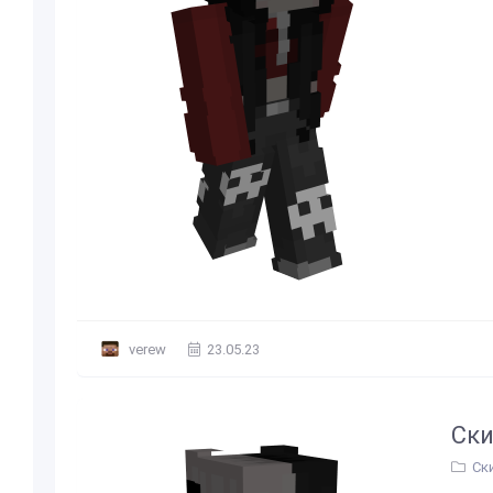
verew
23.05.23
Ски
Ск