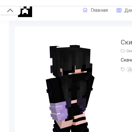
Главная
Для
Ски
Ск
Скач
Д