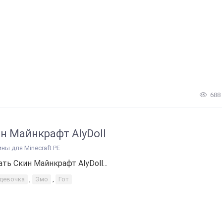
688
н Майнкрафт AlyDoll
ины для Minecraft PE
ать Скин Майнкрафт AlyDoll...
-девочка
,
Эмо
,
Гот