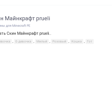
н Майнкрафт prueli
ины для Minecraft PE
ть Скин Майнкрафт prueli...
евочка
,
Е-девочка
,
Милый
,
Розовый
,
Кошка
,
Гот