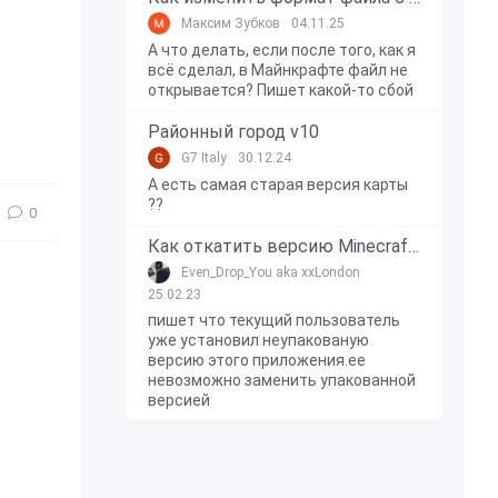
Максим Зубков
04.11.25
А что делать, если после того, как я
всё сделал, в Майнкрафте файл не
открывается? Пишет какой-то сбой
Районный город v10
G7 Italy
30.12.24
А есть самая старая версия карты
??
0
Как откатить версию Minecraft Bedrock Edition на Windows 10?
Even_Drop_You aka xxLondon
25.02.23
пишет что текущий пользователь
уже установил неупакованую
версию этого приложения.ее
невозможно заменить упакованной
версией