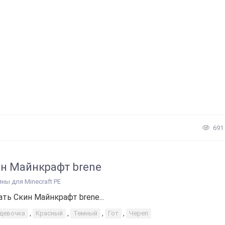
691
н Майнкрафт brene
ины для Minecraft PE
ать Скин Майнкрафт brene...
-девочка
,
Красный
,
Темный
,
Гот
,
Череп