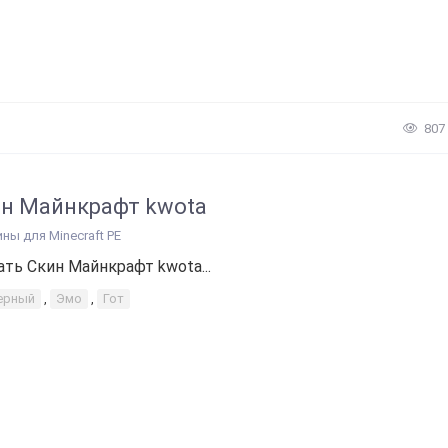
807
н Майнкрафт kwota
ины для Minecraft PE
ать Скин Майнкрафт kwota...
ерный
,
Эмо
,
Гот