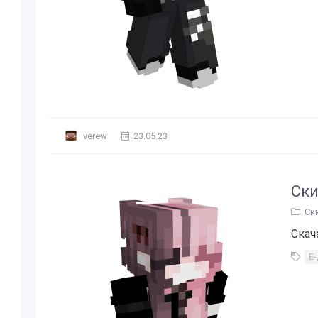
verew
23.05.23
Ски
Ск
Скач
Е