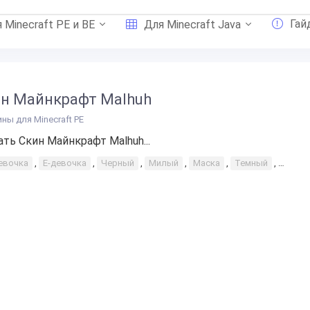
Гай
 Minecraft PE и BE
Для Minecraft Java
н Майнкрафт Malhuh
ины для Minecraft PE
ать Скин Майнкрафт Malhuh...
евочка
,
Е-девочка
,
Черный
,
Милый
,
Маска
,
Темный
,
Черны