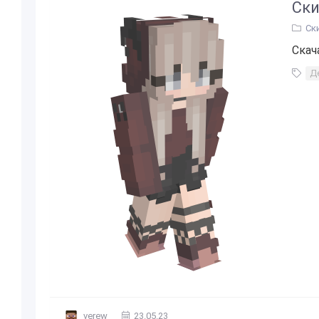
Ски
Ск
Скач
Д
verew
23.05.23