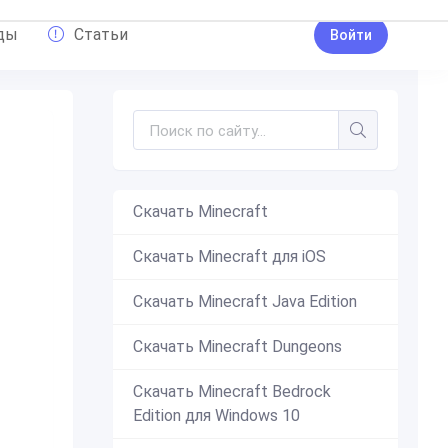
ды
Статьи
Войти
Скачать Minecraft
е волосы
,
Фиолетовый
,
Демон
,
Эмо
,
Острый
,
Гот
,
Луки
,
Скачать Minecraft для iOS
Скачать Minecraft Java Edition
Скачать Minecraft Dungeons
Скачать Minecraft Bedrock
Edition для Windows 10