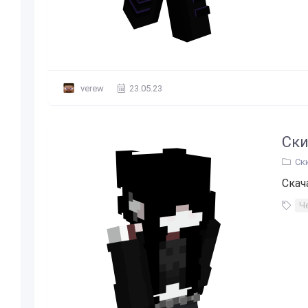
verew
23.05.23
Ски
Ск
Скач
Ч