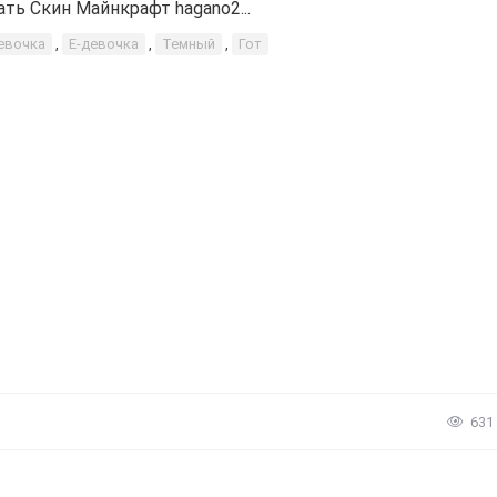
ать Скин Майнкрафт hagano2...
евочка
,
Е-девочка
,
Темный
,
Гот
631