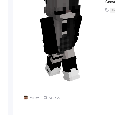
Скач
Д
verew
23.05.23