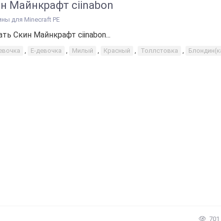
н Майнкрафт ciinabon
ины для Minecraft PE
ать Скин Майнкрафт ciinabon...
евочка
,
Е-девочка
,
Милый
,
Красный
,
Толлстовка
,
Блондин(к
701