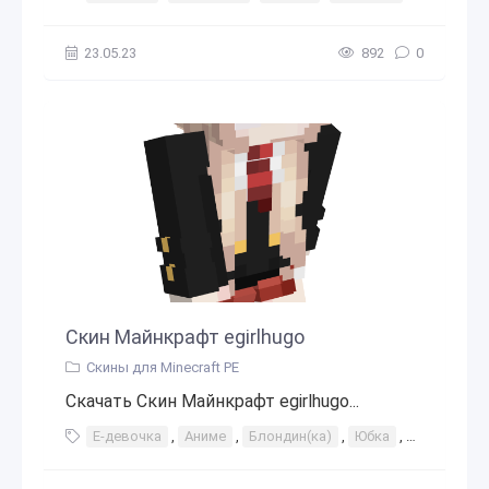
23.05.23
892
0
Скин Майнкрафт egirlhugo
Скины для Minecraft PE
Скачать Скин Майнкрафт egirlhugo...
Е-девочка
,
Аниме
,
Блондин(ка)
,
Юбка
,
Школа
,
У