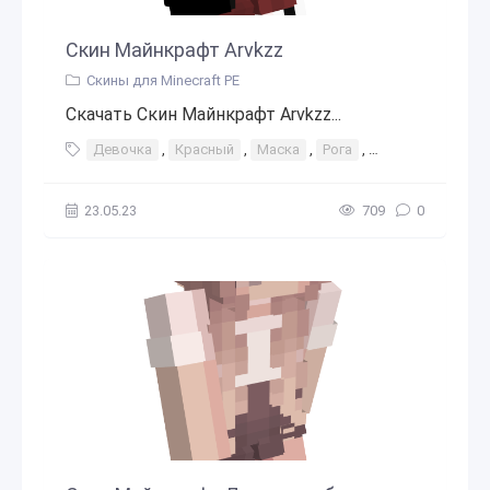
Скин Майнкрафт Arvkzz
Скины для Minecraft PE
Скачать Скин Майнкрафт Arvkzz...
Девочка
,
Красный
,
Маска
,
Рога
,
Демон
,
Дьяво
23.05.23
709
0