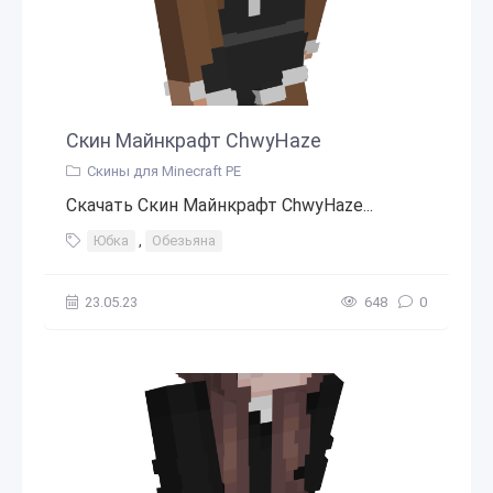
Скин Майнкрафт ChwyHaze
Скины для Minecraft PE
Скачать Скин Майнкрафт ChwyHaze...
Юбка
,
Обезьяна
23.05.23
648
0