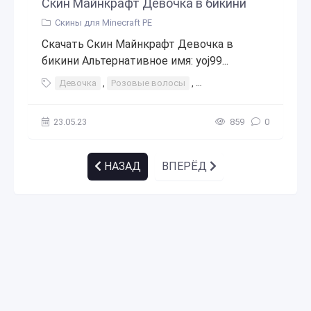
Скин Майнкрафт Девочка в бикини
Скины для Minecraft PE
Скачать Скин Майнкрафт Девочка в
бикини Альтернативное имя: yoj99...
Девочка
,
Розовые волосы
,
Эстетический
,
Юбка
,
23.05.23
859
0
НАЗАД
ВПЕРЁД