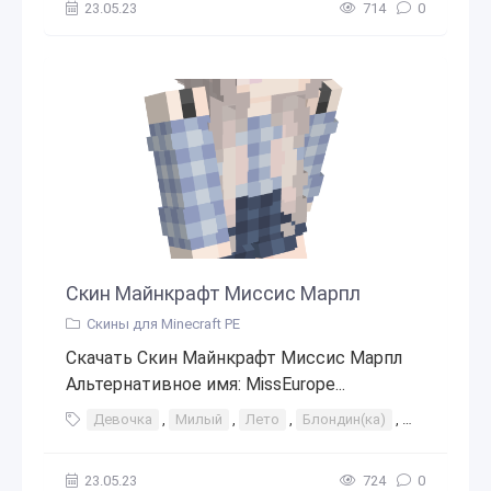
23.05.23
714
0
Скин Майнкрафт Миссис Марпл
Скины для Minecraft PE
Скачать Скин Майнкрафт Миссис Марпл
Альтернативное имя: MissEurope...
Девочка
,
Милый
,
Лето
,
Блондин(ка)
,
Юбка
,
Пл
23.05.23
724
0