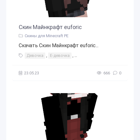
Скин Майнкрафт euforic
Скины для Minecraft PE
Скачать Скин Майнкрафт euforic...
Девочка
,
Е-девочка
,
Коричневые волосы
,
Свитер
23.05.23
666
0