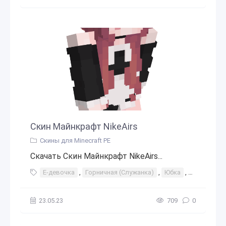
Скин Майнкрафт NikeAirs
Скины для Minecraft PE
Скачать Скин Майнкрафт NikeAirs...
Е-девочка
,
Горничная (Служанка)
,
Юбка
,
Женские ч
23.05.23
709
0