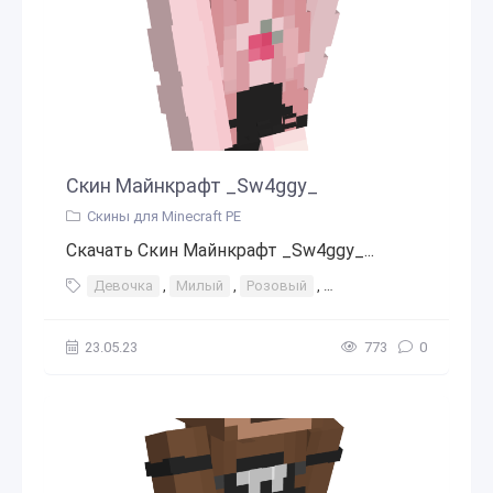
Скин Майнкрафт _Sw4ggy_
Скины для Minecraft PE
Скачать Скин Майнкрафт _Sw4ggy_...
Девочка
,
Милый
,
Розовый
,
Розовые волосы
,
Юб
23.05.23
773
0