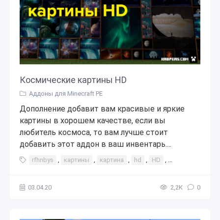
Космические картины HD
Аддоны для Minecraft PE
Дополнение добавит вам красивые и яркие
картины в хорошем качестве, если вы
любитель космоса, то вам лучше стоит
добавить этот аддон в ваш инвентарь....
rfhnbys
,
картины
,
картина
,
hd
,
HD
,
качество
,
вы
03.04.20
2,2К
0