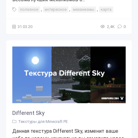
полезное
,
интересное
,
механизмы
,
карта
31.03.20
2,4К
0
Different Sky
Текстуры для Minecraft PE
Данная текстура Different Sky, изменит ваше