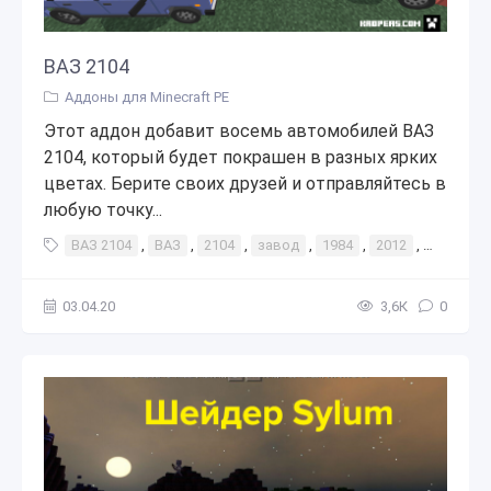
ВАЗ 2104
Аддоны для Minecraft PE
Этот аддон добавит восемь автомобилей ВАЗ
2104, который будет покрашен в разных ярких
цветах. Берите своих друзей и отправляйтесь в
любую точку...
ВАЗ 2104
,
ВАЗ
,
2104
,
завод
,
1984
,
2012
,
автомоб
03.04.20
3,6К
0