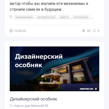
автор чтобы вы изучили эти механизмы и
строили сами их в будущем....
механизмы
,
интересное
,
карта
,
полезное
,
редстоун
13.04.20
2К
0
Дизайнерский особняк
Карты для Minecraft PE