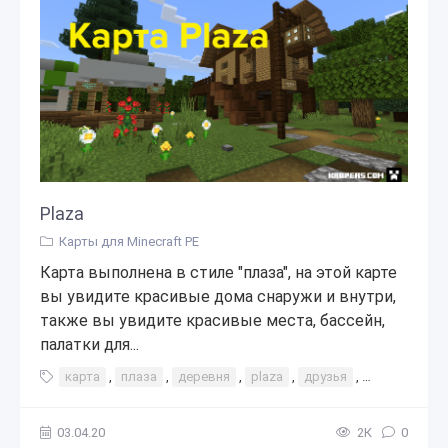
Plaza
Карты для Minecraft PE
Карта выполнена в стиле "плаза", на этой карте
вы увидите красивые дома снаружи и внутри,
также вы увидите красивые места, бассейн,
палатки для...
карта
,
плаза
,
деревня
,
plaza
,
друзья
,
интересное
03.04.20
2К
0