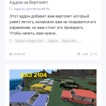
Аддон на Вертолёт
Аддоны для Minecraft PE
Этот аддон добавит вам вертолёт который
умеет летать, возможно вам не понравится его
управление, но вам стоит это проверить.
Чтобы начать, вам нужно...
Аддон на Вертолёт
,
Аддон
,
Вертолёт
,
дополнение
,
к
03.04.20
2,3К
0