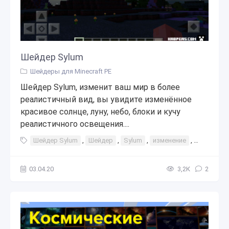
Шейдер Sylum
Шейдеры для Minecraft PE
Шейдер Sylum, изменит ваш мир в более
реалистичный вид, вы увидите изменённое
красивое солнце, луну, небо, блоки и кучу
реалистичного освещения....
Шейдер Sylum
,
Шейдер
,
Sylum
,
изменение
,
интересн
03.04.20
3,2К
2