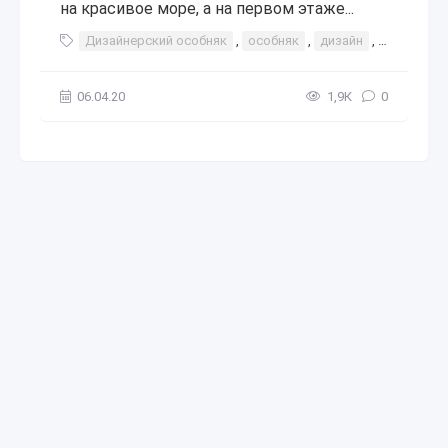
на красивое море, а на первом этаже...
Дизайнерский особняк
,
особняк
,
дизайн
,
дизайнер
06.04.20
1,9К
0