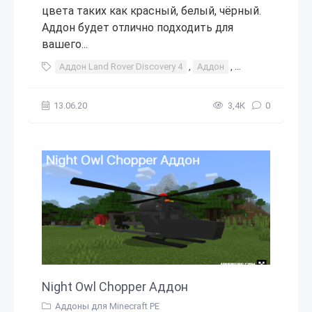
цвета таких как красный, белый, чёрный.
Аддон будет отлично подходить для
вашего...
Аддон Land Rover Discovery 4
,
Аддон
,
Land
,
Rover
,
13.06.20
3,4К
0
Night Owl Chopper Аддон
Аддоны для Minecraft PE