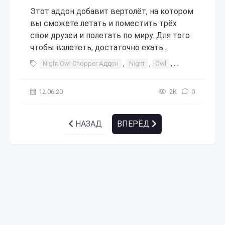
Этот аддон добавит вертолёт, на котором
вы сможете летать и поместить трёх
свои друзеи и полетать по миру. Для того
чтобы взлететь, достаточно ехать...
Night Owl Chopper Аддон
,
Night
,
Owl
,
Chopper
,
Адд
12.06.20
2К
0
НАЗАД
ВПЕРЁД