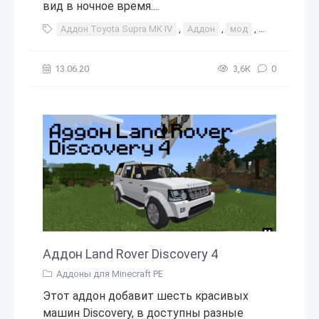
вид в ночное время....
Аддон Toyota Supra MK IV
,
Аддон
,
мод
,
моды
,
авт
13.06.20
3,6К
0
Аддон Land Rover Discovery 4
Аддоны для Minecraft PE
Этот аддон добавит шесть красивых
машин Discovery, в доступны разные