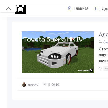
Главная
Для
Адд
Ад
Этот
ощут
ночно
А
nezove
13.06.20