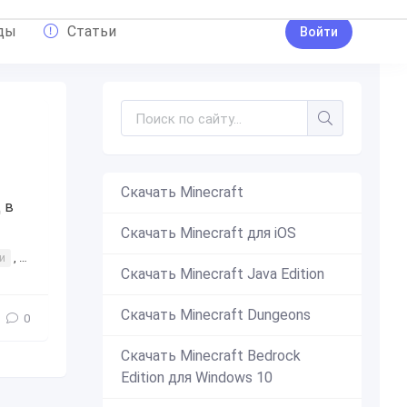
ды
Статьи
Войти
Скачать Minecraft
 в
Скачать Minecraft для iOS
и
,
автомобиль
,
машина
,
машины
,
интересное
,
форсаж
,
2
Скачать Minecraft Java Edition
Скачать Minecraft Dungeons
0
Скачать Minecraft Bedrock
Edition для Windows 10