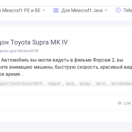
Гай
 Minecraft PE и BE
Для Minecraft Java
он Toyota Supra MK IV
доны для Minecraft PE
 Автомобиль вы могли видеть в фильме Форсаж 2, вы
ите анимацию машины, быструю скорость, красивый вид
е время....
ддон Toyota Supra MK IV
,
Аддон
,
мод
,
моды
,
авто
,
автомобил
3,6К