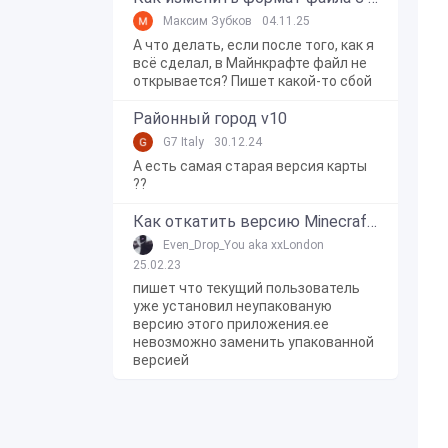
Максим Зубков
04.11.25
А что делать, если после того, как я
всё сделал, в Майнкрафте файл не
открывается? Пишет какой-то сбой
Районный город v10
G7 Italy
30.12.24
А есть самая старая версия карты
??
Как откатить версию Minecraft Bedrock Edition на Windows 10?
Even_Drop_You aka xxLondon
25.02.23
пишет что текущий пользователь
уже установил неупакованую
версию этого приложения.ее
невозможно заменить упакованной
версией